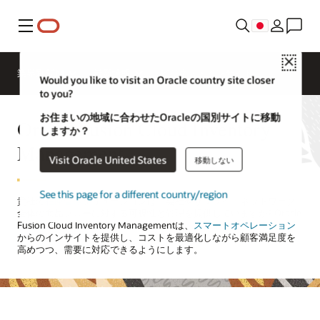
メニュー
Close
業界別SCM
最新情報
ビジネス・インサイト
Would you like to visit an Oracle country site closer
to you?
お住まいの地域に合わせたOracleの国別サイトに移動
Oracle Fusion Cloud Inventory
しますか？
Management
Visit Oracle United States
移動しない
See this page for a different country/region
貴社の
在庫管理
ソリューションは、会社やサプライ・ネットワーク
全体の商品フローに対する可視性と管理を提供していますか? Oracle
Fusion Cloud Inventory Managementは、
スマートオペレーション
からのインサイトを提供し、コストを最適化しながら顧客満足度を
高めつつ、需要に対応できるようにします。