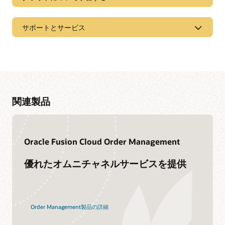
サポートとサービス
関連製品
資料ライブラリにアクセスする
Oracle Fusion Cloud Order Management
オラクル・ヘルプ・センターでは、対象のソリューション、
スタート・ガイド、最新のユース・ケースのコンテンツを含
仲間が集まるコミュニティに参加する
優れたオムニチャネルサービスを提供
め、当社の製品とサービスに関する詳細情報を提供していま
す。
Cloud Customer Connectはオラクルの主要なオンライン・ク
ラウド・コミュニティです。20万人以上のメンバーで、ピア
Cloud Inventory Managementのスキルを磨く
SCM Cloud 21Bの詳細
ツーピアでのコラボレーションや、ベストプラクティス、製
品の最新情報、フィードバックの共有を促進することを目的
Oracle Universityでは、組織の成功実現に役立つ無料のトレー
Order Management製品の詳細
としています。
ニングと認定をご希望の形式で提供します。