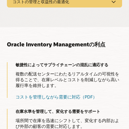
コストの管理と収益性の最適化
ト・サービス・レベルを達成し、顧客の需要を満たし、顧客
すべての在庫保管場所で、資材の入荷、棚入、ピッキング、
可視性とフルフィルメントの柔軟性を獲得
満足度を提供して、コストと運転資金を管理し、収益目標を
循環棚卸、移送、発行などの主要な在庫取引をサポートしま
評価の管理
達成します。
す。これには、バーコード・スキャナーの使用も含まれま
移動中の商品など、内部および外部の場所にわたる在庫をリ
正確な在庫計画 - 仕掛品評価および収益性管理に対する間接
す。
アルタイムで可視化できます。直送、連続、サプライヤー預
的な人件費と間接費を含む、包括的な原価計算を実行しま
託在庫などのオプションで、いつでもどこでもフルフィルメ
在庫水準の最適化
す。複数の元帳を導入して、さまざまな規制および管理レポ
ントをサポート
ート要件を管理します。
プレス・リリースを読む
Oracle Inventory Managementと
Oracle Fusion Cloud
Demand Management
のパワーによって、需要予測に基づい
意思決定の強化
て各品目事業所の最適な在庫レベルと補充ポリシーを決定
収益性の最適化
Oracle Inventory Managementの利点
し、過剰在庫または在庫切れを回避します。
包括的なダッシュボードを使用して残高を表示し、インバウ
会社のコスト構造とサプライチェーン業務の可視性を獲得し
ンドおよびアウトバウンド・フローの両方の資材ステータス
ます。複数の原価計算方法および製品原価の表現、荷揚原価
を監視および管理します。注意が必要なアクティビティを表
補充のカスタマイズ
および追跡コストを柔軟な粒度レベルでサポートします。
示し、複数の施設で行動して、迅速に解決します。
min-maxや定期的再在庫など、特定のロケーションの消費ベ
敏捷性によってサプライチェーンの混乱に適応する
ースの補充トリガーを設定します。さらに複雑なシナリオと
企業間トランザクションの管理
複数の配送センターにわたるリアルタイムの可視性を
在庫の可視化と管理（PDF）
大規模な操作には、
Oracle Fusion Cloud Supply Chain
営業事業所と利益センターとコスト・センターの間の企業間
Planning
を使用します。
得ることで、在庫レベルとコストを削減しながら高い
トランザクションを効率化します。資材フローに影響を及ぼ
履行率を維持します。
さずに、税金効率の高いトランザクション、および企業の部
Oracle Demand Managementの補充計画機能の詳細
門間の商品の正確な記録を確実にします。
コストを管理しながら需要に対応（PDF）
振替を利用した在庫の再残高計算
入金会計の簡素化
インバウンド・トランザクションと見越し額を完全に可視
在庫水準を管理して、変化する需要をサポート
化。サプライヤー、内部転送または取引からのインバウンド
商品またはサービス受入の会計を管理します。有給休暇と取
場所間で在庫を迅速にシフトして、変化する内部およ
得原価の変更を効率的に確認して監査します。
び外部の顧客の需要に対応します。