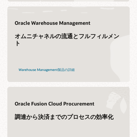
今すぐ参加する
Cloud SCMのトレーニングと認定資格
Oracle Guided Learning
Oracle Warehouse Management
オムニチャネルの流通とフルフィルメン
サポート
ト
My Oracle Support
サポートのポリシーと手法
Customer Success Services
Warehouse Management製品の詳細
サービス
クラウド移行サービスの利用
Oracle Fusion Cloud Procurement
コンサルティング
調達から決済までのプロセスの効率化
パートナーを見つける