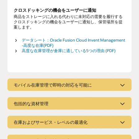
クロスドッキングの機会をユーザーに通知
商品をストレージに入れる代わりに未対応の需要を履行する
クロスドッキングの機会をユーザーに通知し、保管場所を提
案します。
データシート：Oracle Fusion Cloud Invent Management
-高度な在庫(PDF)
高度な在庫管理が倉庫に適している5つの理由 (PDF)
モバイル在庫管理で即時の対応を可能に
ヘルスケアにおける補充のためのRFIDの
導入
包括的な資材管理
可視性を高めて需要と在庫状況を予測
マテリアル・フローの管理と最適化
在庫エラーを削減し、補充を効率化し、可視性を高めて需要
包括的な在庫管理ソリューションによって、会社内および複
在庫およびサービス・レベルの最適化
をより正確に予測し、在庫状況を最適化します。
雑なグローバル・サプライ・ネットワーク全体で在庫業務を
自動化、効率化および制御して、迅速な注文フルフィルメン
収益と顧客満足度の確保
トを保証し、収益を守ります。
すべての主要な在庫取引をサポート
在庫保管場所の必要な在庫投資を正確に判断してターゲッ