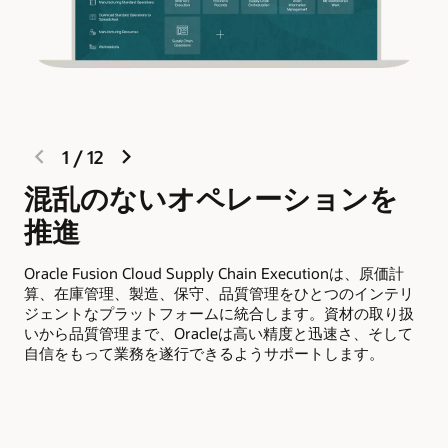
previous
next
1
/
12
slide
slide
混乱のないオペレーションを
推進
Oracle Fusion Cloud Supply Chain Executionは、原価計
Or
算、在庫管理、製造、保守、品質管理をひとつのインテリ
品
ジェントなプラットフォームに統合します。資材の取り扱
自
いから品質管理まで、Oracleは高い精度と迅速さ、そして
に
自信をもって業務を遂行できるようサポートします。
配
し