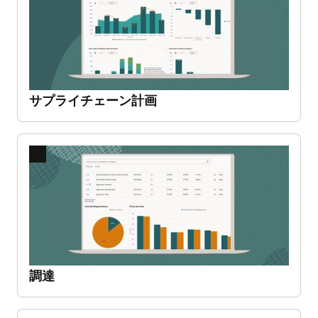
サプライチェーン計画
拡大する
前
次
の
の
ス
ス
単一の統合製品ライフサイクル管理(PLM)プラットフォーム
ラ
ラ
Oracle Fusion Cloud Product Lifecycle
イ
イ
Managementは、先進的なAIを活用し、アイデア
ド
ド
の選定から実現までお客様のチームをインテリジ
調達
ェントにガイドします。直感的で統合されたプラ
拡大する
ットフォーム上で、最適なビジネス機会をシーム
レスに可視化し、日常業務を自動化し、製品のパ