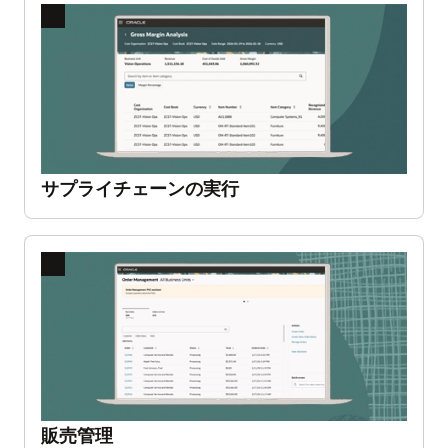
フォーマンスに関する予測インサイトを得ること
前
次
ができます。AIを活用したコラボレーションと意
の
の
思決定支援により、お客様の組織は開発を効率化
ス
ス
オラクルによるサプライ・チェーン・プランニングの最新化
し、リスクを低減し、あらゆる優れたアイデアを
ラ
ラ
今日のサプライチェーンは、かつてないほどグロ
最大限に市場展開することができます。
イ
イ
ーバル化し、極めて複雑で不安定になっていま
ド
ド
す。収益を増やし、コストを削減するためには、
迅速、シンプル、かつインテリジェントな、将来
サプライチェーンの実行
に備えたサプライチェーン計画が必要です。
Oracle Supply Chain Planningは、需要を予測し、
拡大する
需給を管理し、ステークホルダーと取引パートナ
ーの行動を目標に合わせるための優れた方法を提
供します。
前
次
の
の
ス
ス
オラクルで調達業務をモダナイズ
ラ
ラ
オラクルは、購買、サプライヤーとの連携、交渉
イ
イ
プロセスを効率化するためのエンドツーエンドの
ド
ド
調達ソリューションを提供しています。AIの統合
販売管理
や最新のユーザー・エクスペリエンスにより、