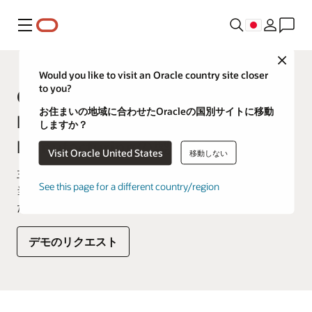
メニュー
Close
Would you like to visit an Oracle country site closer
to you?
Oracle Supply Chain
お住まいの地域に合わせたOracleの国別サイトに移動
Management（SCM）and
しますか？
Manufacturingの製品ツアー
Visit Oracle United States
移動しない
主な機能や利点を紹介するこのような製品ツアーで、
See this page for a different country/region
当社の製品を日常的にどのように活用できるかご覧く
ださい。
デモのリクエスト