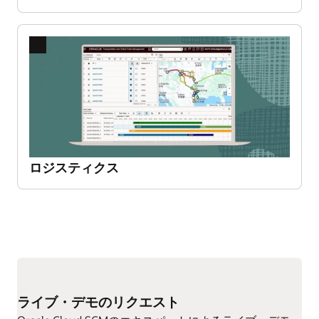
Oracle Procurementは組織の効率性、正確性、コ
ンプライアンスの向上を支援します。
拡大する
前
次
の
の
ス
ス
ラ
ラ
混乱のないオペレーションを推進
イ
イ
Oracle Fusion Cloud Supply Chain Executionは、原
ド
ド
価計算、在庫管理、製造、保守、品質管理をひと
ロジスティクス
つのインテリジェントなプラットフォームに統合
します。資材の取り扱いから品質管理まで、
Oracleは高い精度と迅速さ、そして自信をもって
拡大する
業務を遂行できるようサポートします。
前
次
の
の
ス
ス
マルチチャネルオーダーを一元管理する
ラ
ラ
ライブ・デモのリクエスト
Oracle Order Managementは、あらゆるフルフィ
イ
イ