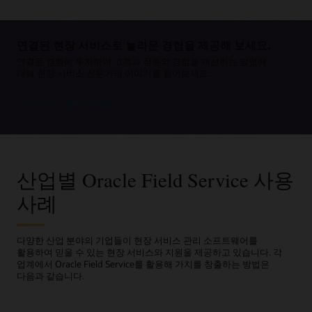
부품 및 서비스 연결
실시간 경로 안내는 교통 상황, 도로 통제 또는 예상치 못한
있습니다.
실시간으로 업데이트되는 지도에서 기술자의 도착 위치를
조건을 즉시 반영하여 경로를 조정합니다.
추적해 서비스 제공 시점을 정확히 파악할 수 있습니다.
정확한 부품 선택
실시간 협업
기술자들의 실제 위치 파악
연결된 현장 서비스로 놀라운 경험을 제공해 보세요.
예정된 작업에 사용 가능한 부품 재고를 매칭하고, 정비소
기술자는 작업 현장을 떠나지 않고 채팅, 사진 공유, 전문가
자동 정보 업데이트
위치 추적 기능으로 기술자들의 실제 위치를 보여줍니다.
수리 소요 시간을 고려하여 기술자가 첫 방문 시 이미
지원 등을 받을 수 있습니다.
연결된 경험에 투자하여 고객과 직원의 경험을 개선하는 방법에
예약 리마인더, 지연, 기술자 변경 등에 대한 미리 알림이
필요한 모든 부품들을 확보할 수 있도록 지원합니다.
대해 현장 서비스 전문가의 이야기를 들어보세요.
제공됩니다.
세밀한 경로 안내
이동 중 부품 추적
부품 주문 자동화
거리 단위의 경로 안내를 통해 각 작업 현장에 대한 가장
기술자는 현장에서 수 초만에 부품의 가용성을 확인하고,
즉각적 일정 조정
다시보기 시청하기(3:46)
빠르고 효율적인 경로를 보장합니다.
작업 주문이 확정되면 창고 또는 정비소에서 수리 물품의
재고를 예약하고, 위치를 파악할 수 있습니다.
고객은 지원 담당자의 도움 없이 셀프 서비스를 통해 직접
발송을 자동으로 트리거하여 예정된 정비 일정에 맞춰
예약을 조정할 수 있습니다.
문제가 에스컬레이션되기 전에 발견
수리 부품이 도착하도록 합니다.
단계별 규제 준수 지원
자동화된 경보 시스템으로 SLA 위반 위험을 감지하여
내장된 워크플로는 각 단계마다 기술자가 안전 및 품질
즉각적 피드백 공유
모든 곳에서 재고 추적
마감일 지연이 발생하기 전 조치를 취할 수 있습니다.
요구 사항을 충족할 수 있도록 안내합니다.
고객이 서비스 직후 평가 및 의견을 제공해 인사이트를 더
정확한 수요 계획을 지원하기 위해 창고, 수리 센터, 기술자
산업별 Oracle Field Service 사용
빠르게 확보할 수 있습니다.
즉각적 변경
트럭, 지역 창고 전반의 재고 수준을 모니터링합니다.
사례
감독자는 우선순위가 변경되면 즉시 기술자에게 작업을
반복 방문 방지
재배정하거나, 경로를 변경하거나, 지원을 제공할 수
있습니다.
출발 전 정비소에서 수리된 품목을 포함한 필수 부품의
가용성을 미리 확인해 불필요한 후속 방문을 방지합니다.
다양한 산업 분야의 기업들이 현장 서비스 관리 소프트웨어를
활용하여 믿을 수 있는 현장 서비스와 지원을 제공하고 있습니다. 각
반품 간소화
업계에서 Oracle Field Service를 활용해 가치를 창출하는 방법은
사용되지 않거나 불량인 부품의 정비소 반송 프로세스
다음과 같습니다.
(추적, 검사, 재고 보충 포함)를 자동화하여 다음 작업을
위한 재고가 더 빨리 준비되도록 합니다.