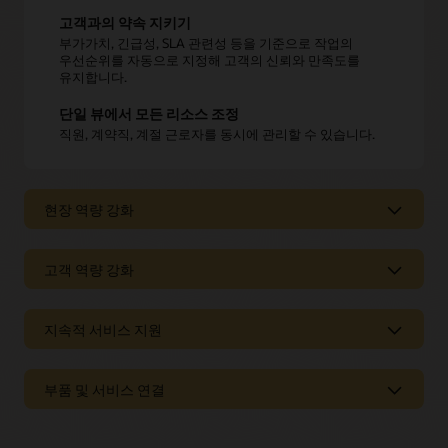
고객과의 약속 지키기
부가가치, 긴급성, SLA 관련성 등을 기준으로 작업의
우선순위를 자동으로 지정해 고객의 신뢰와 만족도를
유지합니다.
단일 뷰에서 모든 리소스 조정
직원, 계약직, 계절 근로자를 동시에 관리할 수 있습니다.
현장 역량 강화
현장 역량 강화
고객 역량 강화
단일 모바일 앱에서 모든 작업 정보에 접근
고객 역량 강화
지속적 서비스 지원
기술자는 다양한 도구를 전환할 필요 없이 맵, 지침, 부품
목록,
지식 문서
, 작업 이력 등에 즉시 액세스할 수
있습니다.
온라인 일정 예약
지속적 서비스 제공
부품 및 서비스 연결
고객이 예약 가능 여부를 실시간으로 파악할 수 있으므로
언제, 어디에서나 작업 수행
예상치 못한 상황을 피할 수 있습니다.
기술자는 오프라인 액세스를 통해 연결 상태가 좋지
트래픽 지연 방지
않거나 동떨어진 환경에서도 작업을 계속 진행할 수
실시간 기술자 추적