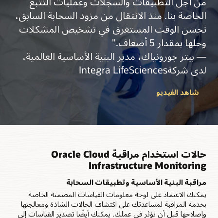
من أجل التطبيقات والسجلات وعمليات التتبع
الخاصة بنا. منذ الانتقال من مزود السحابة السابق،
تحسن الوقت المستغرق في تشخيص المشكلات
وحلها بمقدار 5 أضعاف."
— بيتر جورونياك، مدير البنية الأساسية العالمية،
لدى شركةIntegra LifeSciences
شاهد الفيديو
حالات استخدام مراقبة Oracle Cloud
Infrastructure Monitoring
مراقبة البنية الأساسية وتطبيقات السحابة
يمكنك الاعتماد على لوحة معلومات القياسات المضمنة الخاصة
بخدمة المراقبة لمساعدتك على اكتشاف الحالات الشاذة ومعالجتها
وإصلاحها قبل أن تؤثر في عملك. يمكنك أيضًا تصدير القياسات إلى