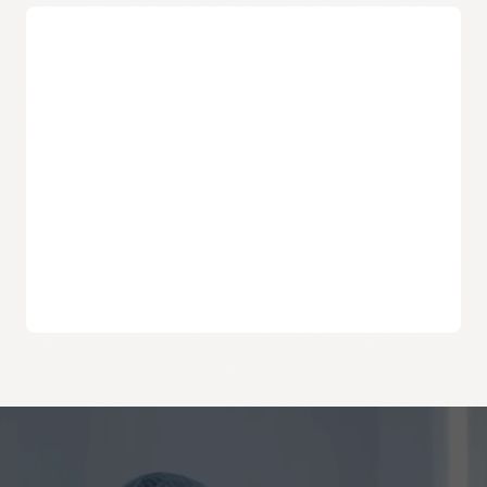
وثائق المراقبة: إدارة التنبيهات
التسعير
إشعارات Oracle Cloud Infrastructure
التسعير المستند إلى الاستهلاك
الدفع فقط للقياسات التي تقوم باستيرادها وتحليلها.
المستوى المجاني والأسعار المتسقة عبر المناطق
كل شهر، يمكن للعملاء إدخال أول 500 مليون نقطة بيانات وتحليل أول
مليار نقطة بيانات مجانًا. للاستخدام خارج حدود المستوى المجاني،
تتسق الأسعار عبر جميع المناطق التجارية والحكومية في Oracle Cloud
Infrastructure.
اقتصادية أكثر
لا تفرض المراقبة رسومًا على الإنذارات والبيانات المخزنة، مما يجعلها
أرخص بكثير.
الأسئلة الشائعة حول Oracle Cloud Infrastructure
Monitoring