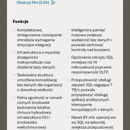
Obejrzyj film (2:06)
Funkcje
Kompleksowe,
Inteligentna pamięć
zintegrowane rozwiązanie
masowa zwiększa
zmniejsza wymagania
wydajność baz danych i
dotyczące integracji
pozwala zachować
kontrolę nad kosztami.
Infrastruktura o wysokiej
dostępności
Opóźnienie odczytu SQL
maksymalizuje czas
mniejsze niż 14
działania bazy danych.
mikrosekund poprawia
responsywność OLTP.
Skalowalna struktura
umożliwia konsolidację
Przepustowość obsługi
baz danych dla organizacji
zapytań SQL sięgająca 7
o dowolnej wielkości.
TB/s pozwala
przyspieszyć obsługę
Pełna zgodność w ramach
aplikacji analitycznych
różnych środowisk
intensywnie
(wdrożenia lokalne,
korzystających z danych.
chmura hybrydowa,
infrastruktura OCI i
Nawet 89 mln operacji we-
środowisko
wy SQL na sekundę
wielochmurowe)
zwiększa przepustowość