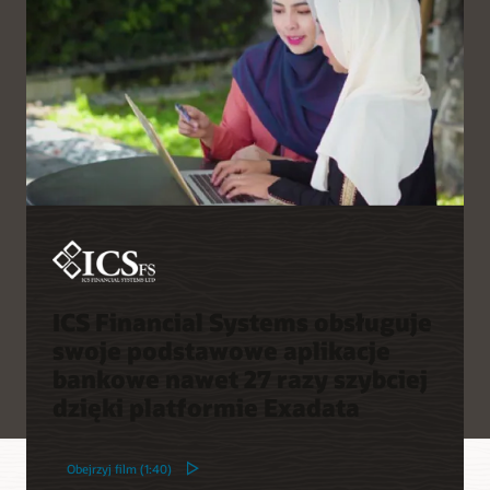
razy szybciej
zapasowych zapewnia
wysoką jakość tych kopii i
Automatyzacja umożliwia
odciąża serwery baz
szybkie wdrażanie i
danych
zmniejsza potrzebę
zatrudniania specjalistów
Funkcje monitorowania w
o zaawansowanych
czasie rzeczywistym i
umiejętnościach
automatycznego
informatycznych
raportowania upraszczają
zachowanie zgodności z
Automatyczne
przepisami, udostępniając
odzyskiwanie danych
najnowsze informacje o
redukuje ręczne zadania z
stanie odzyskiwania dla
zakresu IT nawet o 75%
wszystkich chronionych
baz danych Oracle
Database
ICS Financial Systems obsługuje
swoje podstawowe aplikacje
bankowe nawet 27 razy szybciej
dzięki platformie Exadata
Obejrzyj film (1:40)