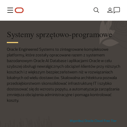
Menu
Kraj
Systemy sprzętowo-programowe
Oracle Engineered Systems to zintegrowane kompleksowe
platformy, które zostały opracowane razem z systemem
bazodanowym Oracle AI Database i aplikacjami Oracle w celu
szybszej obsługi newralgicznych obciążeń klientów przy niższych
kosztach i z większym bezpieczeństwem niż w rozwiązaniach
lokalnych od wielu dostawców. Skalowalna architektura pozwala
przedsiębiorstwom skonsolidować infrastrukturę IT i szybko
dostosować się do wzrostu popytu, a automatyzacja zarządzania
zmniejsza obciążenia administracyjne i pomaga kontrolować
koszty.
Wypróbuj Oracle Cloud Free Tier