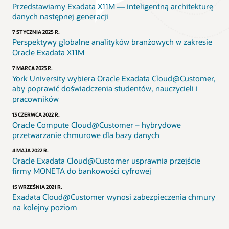
Przedstawiamy Exadata X11M — inteligentną architekturę
danych następnej generacji
7 STYCZNIA 2025 R.
Perspektywy globalne analityków branżowych w zakresie
Oracle Exadata X11M
7 MARCA 2023 R.
York University wybiera Oracle Exadata Cloud@Customer,
aby poprawić doświadczenia studentów, nauczycieli i
pracowników
13 CZERWCA 2022 R.
Oracle Compute Cloud@Customer – hybrydowe
przetwarzanie chmurowe dla bazy danych
4 MAJA 2022 R.
Oracle Exadata Cloud@Customer usprawnia przejście
firmy MONETA do bankowości cyfrowej
15 WRZEŚNIA 2021 R.
Exadata Cloud@Customer wynosi zabezpieczenia chmury
na kolejny poziom