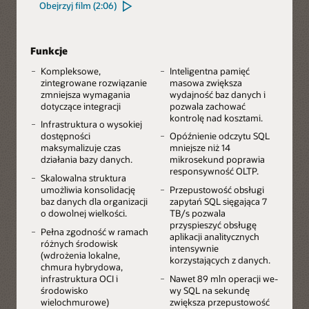
Obejrzyj film (2:06)
Funkcje
Kompleksowe,
Inteligentna pamięć
zintegrowane rozwiązanie
masowa zwiększa
zmniejsza wymagania
wydajność baz danych i
dotyczące integracji
pozwala zachować
kontrolę nad kosztami.
Infrastruktura o wysokiej
dostępności
Opóźnienie odczytu SQL
maksymalizuje czas
mniejsze niż 14
działania bazy danych.
mikrosekund poprawia
responsywność OLTP.
Skalowalna struktura
umożliwia konsolidację
Przepustowość obsługi
baz danych dla organizacji
zapytań SQL sięgająca 7
o dowolnej wielkości.
TB/s pozwala
przyspieszyć obsługę
Pełna zgodność w ramach
aplikacji analitycznych
różnych środowisk
intensywnie
(wdrożenia lokalne,
korzystających z danych.
chmura hybrydowa,
infrastruktura OCI i
Nawet 89 mln operacji we-
środowisko
wy SQL na sekundę
wielochmurowe)
zwiększa przepustowość