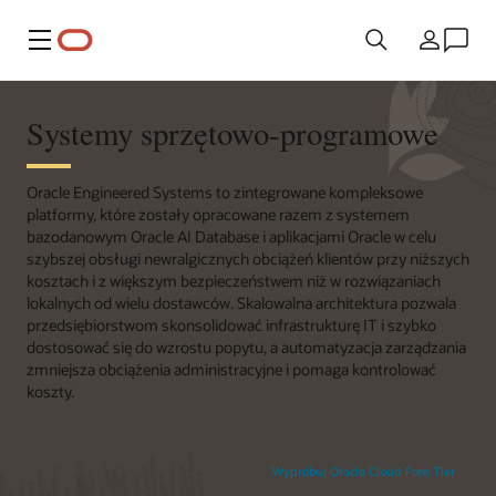
Menu
Kraj
Systemy sprzętowo-programowe
Oracle Engineered Systems to zintegrowane kompleksowe
platformy, które zostały opracowane razem z systemem
bazodanowym Oracle AI Database i aplikacjami Oracle w celu
szybszej obsługi newralgicznych obciążeń klientów przy niższych
kosztach i z większym bezpieczeństwem niż w rozwiązaniach
lokalnych od wielu dostawców. Skalowalna architektura pozwala
przedsiębiorstwom skonsolidować infrastrukturę IT i szybko
dostosować się do wzrostu popytu, a automatyzacja zarządzania
zmniejsza obciążenia administracyjne i pomaga kontrolować
koszty.
Wypróbuj Oracle Cloud Free Tier