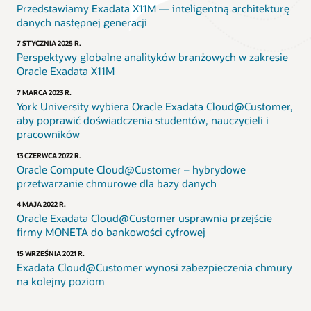
Przedstawiamy Exadata X11M — inteligentną architekturę
danych następnej generacji
7 STYCZNIA 2025 R.
Perspektywy globalne analityków branżowych w zakresie
Oracle Exadata X11M
7 MARCA 2023 R.
York University wybiera Oracle Exadata Cloud@Customer,
aby poprawić doświadczenia studentów, nauczycieli i
pracowników
13 CZERWCA 2022 R.
Oracle Compute Cloud@Customer – hybrydowe
przetwarzanie chmurowe dla bazy danych
4 MAJA 2022 R.
Oracle Exadata Cloud@Customer usprawnia przejście
firmy MONETA do bankowości cyfrowej
15 WRZEŚNIA 2021 R.
Exadata Cloud@Customer wynosi zabezpieczenia chmury
na kolejny poziom