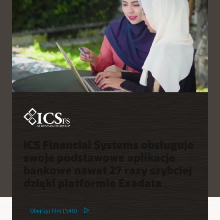
razy szybciej
zapasowych zapewnia
wysoką jakość tych kopii i
Automatyzacja umożliwia
odciąża serwery baz
szybkie wdrażanie i
danych
zmniejsza potrzebę
zatrudniania specjalistów
Funkcje monitorowania w
o zaawansowanych
czasie rzeczywistym i
umiejętnościach
automatycznego
informatycznych
raportowania upraszczają
zachowanie zgodności z
Automatyczne
przepisami, udostępniając
odzyskiwanie danych
najnowsze informacje o
redukuje ręczne zadania z
stanie odzyskiwania dla
zakresu IT nawet o 75%
wszystkich chronionych
baz danych Oracle
Database
ICS Financial Systems obsługuje
swoje podstawowe aplikacje
bankowe nawet 27 razy szybciej
dzięki platformie Exadata
Obejrzyj film (1:40)