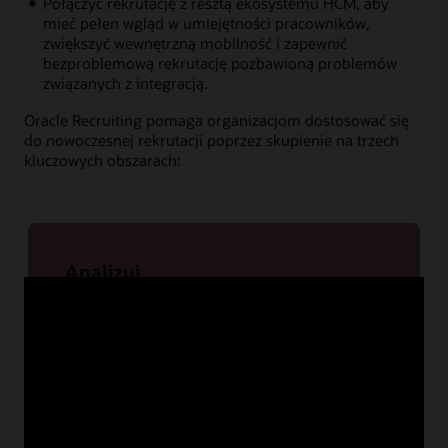
Połączyć rekrutację z resztą ekosystemu HCM, aby
mieć pełen wgląd w umiejętności pracowników,
zwiększyć wewnętrzną mobilność i zapewnić
bezproblemową rekrutację pozbawioną problemów
związanych z integracją.
Oracle Recruiting pomaga organizacjom dostosować się
do nowoczesnej rekrutacji poprzez skupienie na trzech
kluczowych obszarach:
Analizuj
Uzyskanie wglądu w działalność i talenty,
wspomagające rekrutację
Biorąc pod uwagę zmieniające się strategie
biznesowe i rosnące zapotrzebowanie na
wykwalifikowanych pracowników, lepszy
wgląd w cele firmy, kwalifikacje zewnętrznych