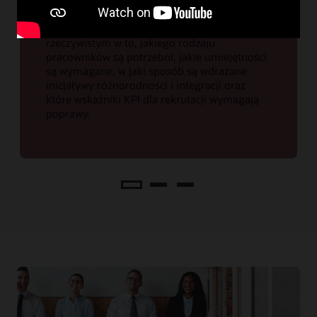
i wewnętrznych kandydatów oraz skuteczność
procesu zatrudniania nabiera kluczowego
znaczenia. Uzyskaj wgląd w czasie
rzeczywistym w to, jakiego rodzaju
pracowników są potrzebni, jakie umiejętności
są wymagane, w jaki sposób są wdrażane
inicjatywy różnorodności i integracji oraz
które wskaźniki KPI dla rekrutacji wymagają
poprawy.
Analizuj