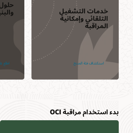
حلول 
منتديات الاتصال بالعميل
خدمات التشغيل
والبن
التلقائي وإمكانية
المراقبة
استكشاف فئة المنتج
اطلع ع
بدء استخدام مراقبة OCI