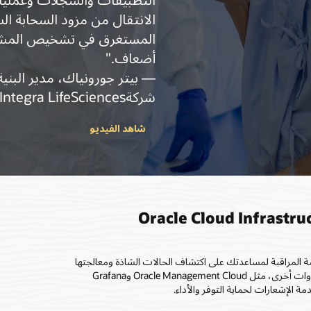
الانتقال من مزود السحابة ا
أضعاف."
— بيتر جورونياك، مدير البنية
شركةIntegra LifeSciences
شاهد الفيديو
 المراقبة لمساعدتك على اكتشاف الحالات الشاذة ومعالجتها
وإصلاحها قبل أن تؤثر في عملك. يمكنك أيضًا تصدير القياسات إلى أدوات أخرى، مثل Oracle Management Cloud وGrafana