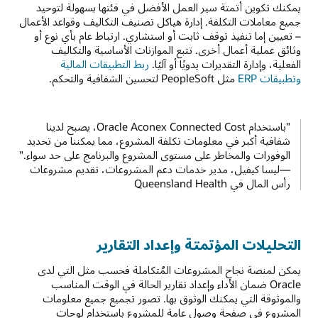
يمكنك تكوين أتمتة سير العمل الأفضل في فئتها بسهولة لتوحيد
جميع معاملات التكلفة. إدارة هياكل تصنيف التكاليف وقواعد الأعمال
– تعيين إما تنفيذ توقف ثابت أو استشاري. ارتباط عام بأي نوع أو
وثائق عملية أعمال أخرى. تتبع الموازنات الأساسية والتكاليف
الفعلية، وإدارة التقديرات يدويًا أو آليًا.
ربط التطبيقات المالية
وتطبيقات ERP
مثل PeopleSoft لتحسين الشفافية والتحكم.
"باستخدام Oracle Aconex Connected Cost، يصبح لدينا
شفافية أكبر في معلومات تكلفة المشروع، مما يمكننا من تحديد
الوفورات والمخاطر على مستوى المشروع والبرنامج على حد سواء."
—ليسا كيفيل، مدير خدمات دعم المشروعات، تقديم مشروعات
رأس المال في Queensland Health
التحليلات المؤتمتة وإعداد التقارير
يمكن لمنصة نجاح المشروعات المُتكاملة فحسب مثل التي لدى
Oracle ضمان الأداء وإعداد تقارير الحالة في الوقت المناسب
والموثوقة التي يمكنك الوثوق بها. تصور تجميع جميع معلومات
المشروع في صفحة وصول عامة للمشروع باستخدام لوحات