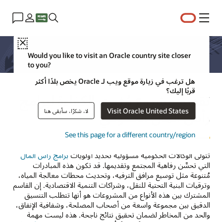
القائمة
Close
Would you like to visit an Oracle country site closer
to you?
هل ترغب في زيارة موقع ويب لـ Oracle يخص بلدًا أكثر
قربًا إليك؟
تقديم مشروع مُثبت الكفاءة لبرامج
Visit Oracle United States
لا، شكرًا، سأبقى هنا
رأس المال الحكومي
See this page for a different country/region
تتولى الوكالات الحكومية مسؤولية تحديد أولويات
برامج رأس المال
التي تحسِّن رفاهية المجتمع وتقديمها. قد تكون هذه المبادرات
مُتنوعة مثل توسيع مرافق الترفيه، وتحديث محطات معالجة المياه،
وترقيات البنية التحتية للنقل، وشراكات التنمية الاقتصادية. إن القاسم
المشترك بين هذه الأنواع من المشروعات هو أنها تتطلب التنسيق
الدقيق بين مجموعة واسعة من أصحاب المصلحة، وشفافية الإنفاق،
والحد من المخاطر لضمان تحقيق نتائج ناجحة. هذه ليست مهمة