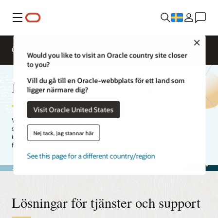
Meny
Close
Översikt
Segment
Lösningar
Would you like to visit an Oracle country site closer
to you?
Vill du gå till en Oracle-webbplats för ett land som
Kliniska tjänster och support
ligger närmare dig?
Visit Oracle United States
Våra experter strävar efter att ge bästa möjliga support för att ge
slutanvändarna bästa möjliga upplevelse. Vi hjälper er att lösa
Nej tack, jag stannar här
tekniska problem, optimera säkerheten och se till att era lösningar
fungerar som de ska.
See this page for a different country/region
Lösningar för tjänster och support