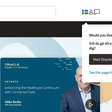
Would you like
Vill du gå til
dig?
Visit Oracl
See this page f