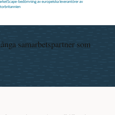
n MarketScape-bedömning av europeiska leverantörer av
torbritannien
n många samarbetspartner som