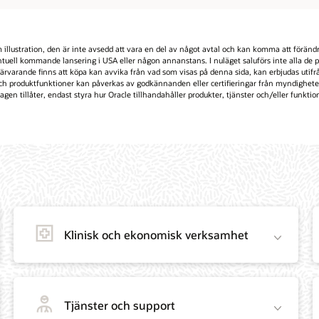
llustration, den är inte avsedd att vara en del av något avtal och kan komma att förändra
tuell kommande lansering i USA eller någon annanstans. I nuläget saluförs inte alla de pr
varande finns att köpa kan avvika från vad som visas på denna sida, kan erbjudas utifrån 
och produktfunktioner kan påverkas av godkännanden eller certifieringar från myndigheter fö
gen tillåter, endast styra hur Oracle tillhandahåller produkter, tjänster och/eller funktione
Klinisk och ekonomisk verksamhet
Tjänster och support