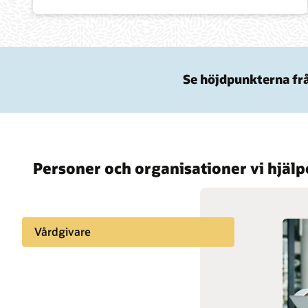
Se höjdpunkterna frå
Personer och organisationer vi hjälp
Vårdgivare
Privat hälso- och sjukvård
Folkhälsa