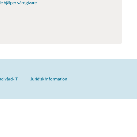
e hjälper vårdgivare
rad vård-IT
Juridisk information