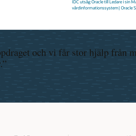
IDC utsåg Oracle till Ledare i si
vårdinformationssystem| Oracle S
ppdraget och vi får stor hjälp frå
.”