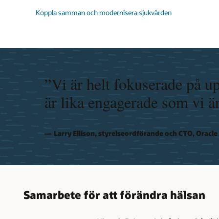
Koppla samman och modernisera sjukvården
”Vi är helt fokuserade på u
är lika engagerade som vi är
Larry Ellison, styrelseordförande och CTO, Oracle
Samarbete för att förändra hälsan