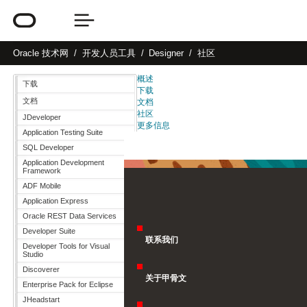
Oracle
技术网
开发人员工具
Designer
社区
概述
下载
下载
文档
文档
社区
JDeveloper
更多信息
Application Testing Suite
SQL Developer
Application Development
Framework
ADF Mobile
Application Express
Oracle REST Data Services
Developer Suite
联系我们
Developer Tools for Visual
Studio
Discoverer
关于甲骨文
Enterprise Pack for Eclipse
JHeadstart