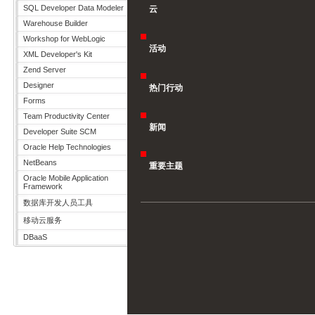
SQL Developer Data Modeler
云
Warehouse Builder
Workshop for WebLogic
活动
XML Developer's Kit
Zend Server
Designer
热门行动
Forms
Team Productivity Center
新闻
Developer Suite SCM
Oracle Help Technologies
NetBeans
重要主题
Oracle Mobile Application
Framework
数据库开发人员工具
移动云服务
DBaaS