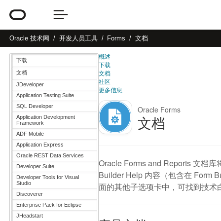
Oracle
技术网
开发人员工具
Forms
文档
概述
下载
下载
文档
文档
社区
JDeveloper
更多信息
Application Testing Suite
SQL Developer
Oracle Forms
文档
Application Development
Framework
ADF Mobile
Application Express
Oracle REST Data Services
Oracle Forms and Repo
Developer Suite
Builder Help 内容（包含在 F
Developer Tools for Visual
Studio
面的其他子选项卡中，可找到技术
Discoverer
Enterprise Pack for Eclipse
JHeadstart