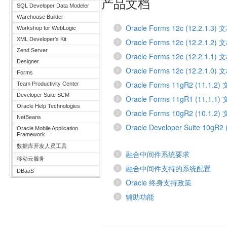
产品文档
SQL Developer Data Modeler
Warehouse Builder
Oracle Forms 12c (12.2.1.3) 
Workshop for WebLogic
XML Developer's Kit
Oracle Forms 12c (12.2.1.2) 
Zend Server
Oracle Forms 12c (12.2.1.1) 
Designer
Oracle Forms 12c (12.2.1.0) 
Forms
Oracle Forms 11gR2 (11.1.2)
Team Productivity Center
Developer Suite SCM
Oracle Forms 11gR1 (11.1.1)
Oracle Help Technologies
Oracle Forms 10gR2 (10.1.2)
NetBeans
Oracle Developer Suite 10gR2
Oracle Mobile Application
Framework
数据库开发人员工具
融合中间件系统要求
移动云服务
融合中间件支持的系统配置
DBaaS
Oracle 终身支持政策
辅助功能