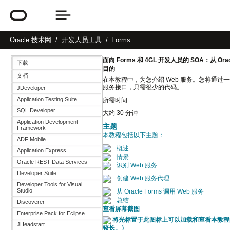
Oracle
技术网
开发人员工具
Forms
面向 Forms 和 4GL 开发人员的 SOA：从 Oracl
下载
目的
文档
在本教程中，为您介绍 Web 服务。您将通过一个简单示例了
服务接口，只需很少的代码。
JDeveloper
Application Testing Suite
所需时间
SQL Developer
大约 30 分钟
Application Development
主题
Framework
本教程包括以下主题：
ADF Mobile
概述
Application Express
情景
Oracle REST Data Services
识别 Web 服务
Developer Suite
创建 Web 服务代理
Developer Tools for Visual
Studio
从 Oracle Forms 调用 Web 服务
总结
Discoverer
查看屏幕截图
Enterprise Pack for Eclipse
将光标置于此图标上可以加载和查看本教程
JHeadstart
较长。）