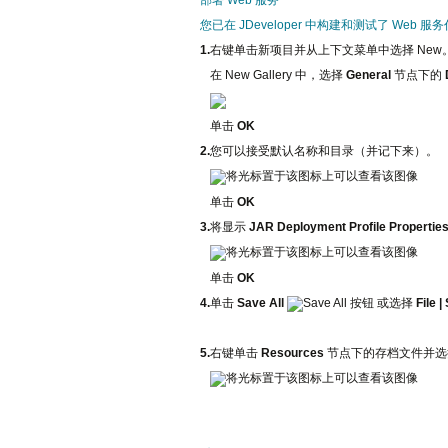
您已在 JDeveloper 中构建和测试了 Web
1.
右键单击新项目并从上下文菜单中选择 New
在 New Gallery 中，选择
General
节点下的
单击
OK
2.
您可以接受默认名称和目录（并记下来）。
单击
OK
3.
将显示
JAR Deployment Profile Propertie
单击
OK
4.
单击
Save All
或选择
File |
5.
右键单击
Resources
节点下的存档文件并