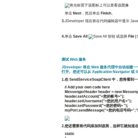
单击
Next
，然后单击
Finish
。
3.
JDeveloper 现在将在代码编辑器中显示 J
4.
单击
Save All
或选择
File |
测试 Web 服务
JDeveloper 将在 Web 服务代理中自
打开。您还可以从 Application Navigator 或 
1.
在 SendServiceSoapClient 中，您将
// Add your own code here
MessengerHeader header = new Messeng
header.setAccount("<您的帐号>");
header.setUsername("<您的用户名>");
header.setPassword("<您的密码> ");
myPort.sendMessage("<您的电话号码>","Mess
2.
您还需要将代码添加到该类，这样它就知道在 J
static