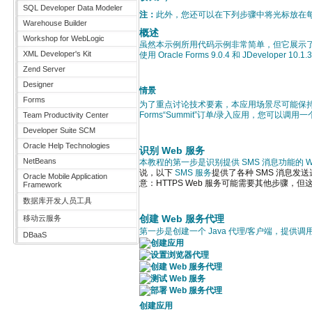
SQL Developer Data Modeler
注：
此外，您还可以在下列步骤中将光标放在
Warehouse Builder
概述
Workshop for WebLogic
虽然本示例所用代码示例非常简单，但它展示了如何
XML Developer's Kit
使用 Oracle Forms 9.0.4 和 JDeveloper 10.1.
Zend Server
Designer
情景
Forms
为了重点讨论技术要素，本应用场景尽可能保持简
Forms“Summit”订单/录入应用，您可以调
Team Productivity Center
Developer Suite SCM
Oracle Help Technologies
识别 Web 服务
NetBeans
本教程的第一步是识别提供 SMS 消息功能的
说，以下
SMS 服务
提供了各种 SMS 消息发送
Oracle Mobile Application
意：HTTPS Web 服务可能需要其他步骤，
Framework
数据库开发人员工具
创建 Web 服务代理
移动云服务
第一步是创建一个 Java 代理/客户端，提供调用
DBaaS
创建应用
设置浏览器代理
创建 Web 服务代理
测试 Web 服务
部署 Web 服务代理
创建应用