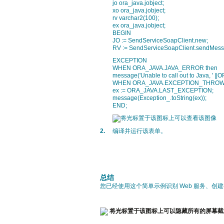
jo ora_java.jobject;
xo ora_java.jobject;
rv varchar2(100);
ex ora_java.jobject;
BEGIN
JO := SendServiceSoapClient.new;
RV := SendServiceSoapClient.sendMessag
EXCEPTION
WHEN ORA_JAVA.JAVA_ERROR then
message('Unable to call out to Java, '
WHEN ORA_JAVA.EXCEPTION_THROW
ex := ORA_JAVA.LAST_EXCEPTION;
message(Exception_.toString(ex));
END;
2.
编译并运行该表单。
总结
您已经使用这个简单示例识别 Web 服务、创建存根并
将光标置于该图标上可以隐藏所有的屏幕截