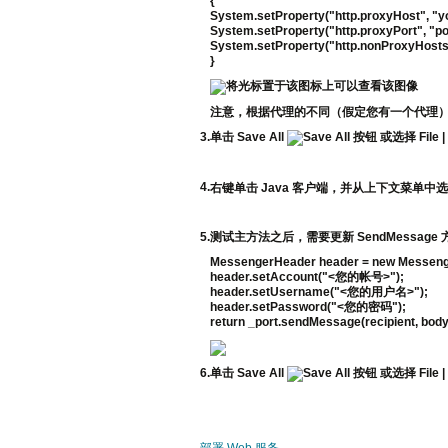
{
System.setProperty("http.proxyHost", "y
System.setProperty("http.proxyPort", "po
System.setProperty("http.nonProxyHost
}
注意，根据代理的不同（假定您有一个代理
3.
单击
Save All
或选择
File 
4.
右键单击 Java 客户端，并从上下文菜单中
5.
测试主方法之后，需要更新 SendMessage
MessengerHeader header = new Messeng
header.setAccount("<您的帐号>");
header.setUsername("<您的用户名>");
header.setPassword("<您的密码");
return _port.sendMessage(recipient, body
6.
单击
Save All
或选择
File 
部署 Web 服务