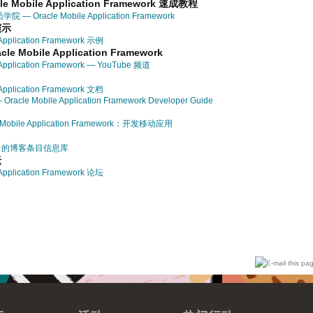
e Mobile Application Framework 速成教程
院 — Oracle Mobile Application Framework
演示
 Application Framework 示例
e Mobile Application Framework
 Application Framework — YouTube 频道
 Application Framework 文档
— Oracle Mobile Application Framework Developer Guide
 Mobile Application Framework：开发移动应用
引的博客条目信息库
坛
 Application Framework 论坛