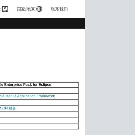
录
国家/地区
联系我们
le Enterprise Pack for Eclipse
e Mobile Application Framework
-JSON 服务