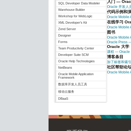
入门 — Oracl
SQL Developer Data Modeler
Oracle 开发人员学
Warehouse Builder
代码示例和
Workshop for WebLogic
Oracle Mobile
在线学习 Oracl
XML Developer's Kit
Oracle Mobile
Zend Server
图书
Designer
Oracle Mobile
Forms
Oracle Press 
Oracle 大学
Team Productivity Center
课程 — Oracle
Developer Suite SCM
博客条目
Oracle Help Technologies
加了标签和索
社区帮助论
NetBeans
Oracle Mobile
Oracle Mobile Application
Framework
数据库开发人员工具
移动云服务
DBaaS