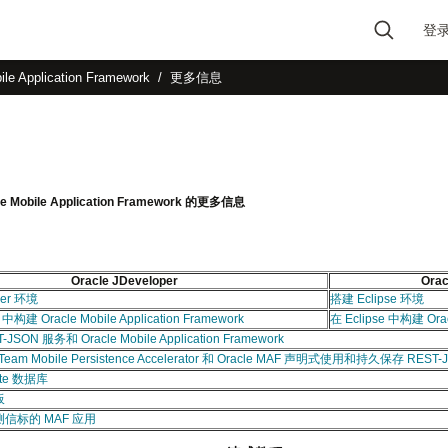
登
Type 2 or more
ile Application Framework
更多信息
characters for results.
 Mobile Application Framework 的更多信息
Oracle JDeveloper
Orac
per 环境
搭建 Eclipse 环境
 中构建 Oracle Mobile Application Framework
在 Eclipse 中构建 Oracl
SON 服务和 Oracle Mobile Application Framework
-Team Mobile Persistence Accelerator 和 Oracle MAF 声明式使用和持久保存 REST
te 数据库
板
信标的 MAF 应用