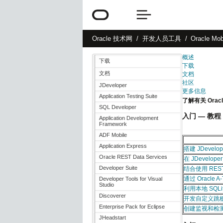
Oracle
技术网
开发人员工具
Oracle Mob
概述
下载
下载
文档
文档
社区
JDeveloper
更多信息
Application Testing Suite
了解有关 Oracle
SQL Developer
入门 — 教程
Application Development
Framework
ADF Mobile
Application Express
搭建 JDevelo
Oracle REST Data Services
在 JDeveloper
Developer Suite
结合使用 REST-J
通过 Oracle A
Developer Tools for Visual
Studio
利用本地 SQLi
Discoverer
开发自定义跳
Enterprise Pack for Eclipse
创建监视和检测
JHeadstart