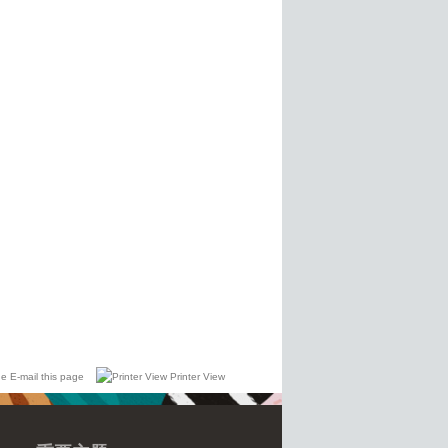
E-mail this page
Printer View