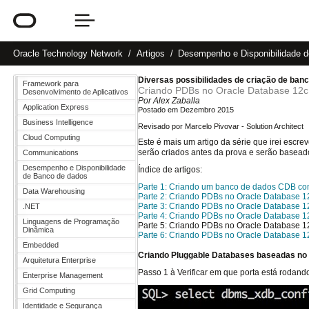
Oracle
Technology Network
Artigos
Desempenho e Disponibilidade 
Diversas possibilidades de criação de banc
Framework para
Criando PDBs no Oracle Database 12c 
Desenvolvimento de Aplicativos
Por Alex Zaballa
Application Express
Postado em Dezembro 2015
Business Intelligence
Revisado por Marcelo Pivovar - Solution Architect
Cloud Computing
Este é mais um artigo da série que irei escr
serão criados antes da prova e serão basea
Communications
Desempenho e Disponibilidade
Índice de artigos:
de Banco de dados
Parte 1: Criando um banco de dados CDB co
Data Warehousing
Parte 2: Criando PDBs no Oracle Database 1
Parte 3: Criando PDBs no Oracle Database 1
.NET
Parte 4: Criando PDBs no Oracle Database 1
Linguagens de Programação
Parte 5: Criando PDBs no Oracle Database 12
Dinâmica
Parte 6: Criando PDBs no Oracle Database 12
Embedded
Criando Pluggable Databases baseadas 
Arquitetura Enterprise
Passo 1 à Verificar em que porta está rodand
Enterprise Management
Grid Computing
Identidade e Segurança