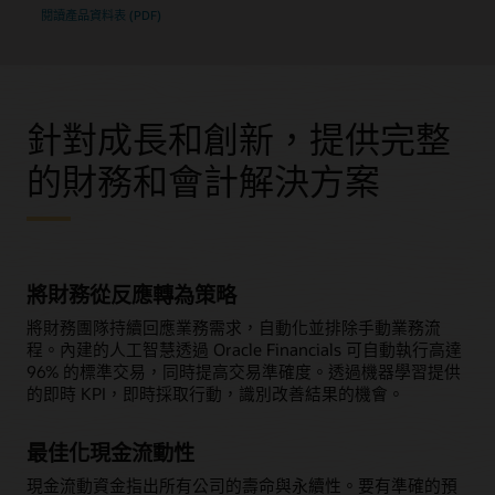
隨著公司政策的演進和新的會計標準生效，快速適應集中
設定產品或服務的正確組合，並建立準確的專業
報價
。
透過從供應商發票中擷取燃料、能源、水和廢棄物管理的採購
閱讀產品資料表 (PDF)
告。
式會計規則。
資料，在 Cloud ERP 中追蹤和報告公司的環境影響。
簡化合約、立帳和收入的管理
豐富的財務業務夥伴關係
降低營運成本
如何設定 Fusion Cloud ERP 以擷取環境資料
使用完全整合的雲端
訂閱管理系統
來管理訂閱、續約和升級。
分析各種來源的財務資訊 (包括分類帳、明細分類帳及參
內建對《準時付款法案》要求、獎勵管理系統以及財政部付款
考資料)，以提供深入的營運結果洞察分析。
處理的支援，從而消除手動作業。
自動化收入認列計算
針對成長和創新，提供完整
強大的會計引擎
符合 IFRS 15/ASC 606 標準，避免判斷認列收入時機和金額的
困擾。
使用功能強大的集中式會計引擎處理大量交易，以實現無
的財務和會計解決方案
與倫比的處理速度。
什麼是會計軟體？
將財務從反應轉為策略
將財務團隊持續回應業務需求，自動化並排除手動業務流
程。內建的人工智慧透過 Oracle Financials 可自動執行高達
96% 的標準交易，同時提高交易準確度。透過機器學習提供
的即時 KPI，即時採取行動，識別改善結果的機會。
最佳化現金流動性
現金流動資金指出所有公司的壽命與永續性。要有準確的預