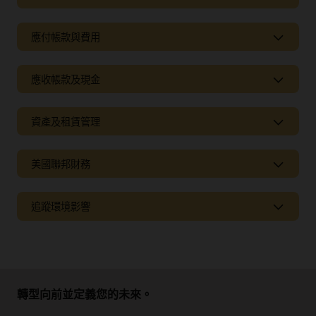
會計中心
應付帳款與費用
應付帳款與費用
企業會計平台
應收帳款及現金
控制現金支出
透過這個企業會計和財務平台，為財務流程、公司會計及
財務報表建立堅實的基礎。
藉由整合式 Oracle AI App for ERP 提供的提前付款給建議的供
應收帳款及現金
應商，可提高超額現金的運作速度。
協調會計資料
資產及租賃管理
加快現金投入工作速度
協調不同 ERP 和交易系統的會計功能。使用整個企業的會
建立非接觸發票
自動執行現金密集型財務流程，並運用自動比對商業發票以加
資產及租賃管理
計科目表，針對不同 ERP 系統建立一致且標準化的會計功
速商業發票處理，藉此最佳化現金管理，並及時洞察您的現金
剔除耗時且手動輸入商業發票和比對錯誤。
能。
部位。
美國聯邦財務
將整個資產生命週期自動化
從手動轉向自動化，以管理資產收購、資本化、折舊和報廢。
透過共享服務節省營運成本
值得信任的財務資料
美國聯邦財務
提高現金預測的準確度
透過集中式發票和付款處理，避免多餘的應付帳款服務。
為您的公司會計和
fp&a
團隊必須仰賴的財務事實建立單
追蹤環境影響
擺脫每月、以試算表為基礎的現金預測，並使用預測演算法自
協助聯邦政府的 Oracle
支援多重稅捐折舊策略
一事實來源。
動產生每日現金預測。
美國聯邦政府財務解決方案概覽 (PDF)
在符合法規稅務要求 (包括 IFRS、GAAP、聯邦、州 / 省、AMT
追蹤環境影響
加速費用管理
參閱 Accounting Hub 產品詳細資料
等) 的同時，將負擔降到最低。
使用數位助理、行動費用輸入、自動化支出控制和智慧型稽核
美國聯邦會計自動化
透過個人化服務提高客戶忠誠度
計算供應鏈中的溫室氣體排放量
簡化費用報告。
閱讀 Accounting Hub 資料表 (PDF)
將容易錯誤的手動程序自動化以符合聯邦需求，進而提高會計
透過自助服務立帳、量身打造的付款選項、信用評分和設定
透過在 Cloud ERP 中擷取供應商、料號和發票資料，滿足供應
降低會計複雜性
效率和準確性。
什麼是會計軟體？
檔，以及收帳策略來升級客戶體驗。
鏈排放報告的監管和利害關係人要求。
在整個使用權資產和租賃生命週期 (包括起始、修訂和終止) 中
轉型向前並定義您的未來。
符合 ASC 842 和 IFRS 16 標準。
改善財務報表
具適應性的集中式會計
輕鬆設定服務並滿足客戶的定價需求
使用應付帳款發票追蹤環境資料
提高資料可信度，以促進乾淨的稽核並提供立即可用的財務報