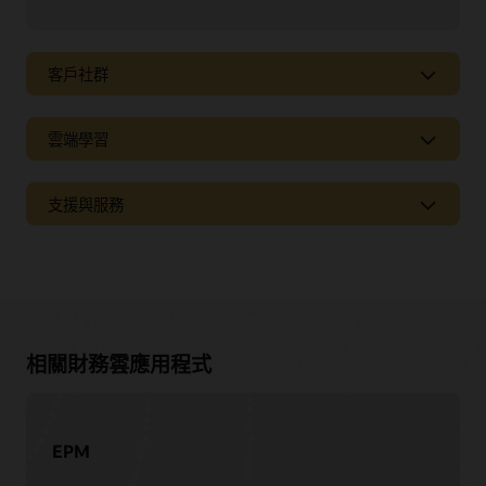
客戶社群
雲端學習
支援與服務
支援
Oracle Support
管理您的帳戶和服務
Cloud Customer Connect
相關財務雲應用程式
建議新功能
服務
EPM
Oracle Consulting
與 Oracle 和我們的客戶協同合作
Oracle Soar