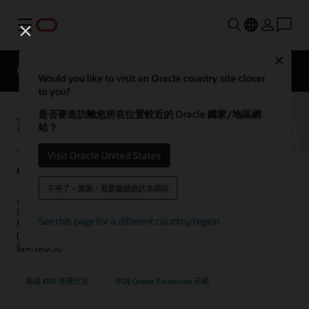
功能表
Close
概觀
ERP 產品
適合所有產業的 ERP
Would you like to visit an Oracle country site closer
to you?
是否要造訪離您所在位置較近的 Oracle 國家/地區網
Fusion Cloud Financials
站？
Visit Oracle United States
Oracle 助您實現財務管理創新
不用了，謝謝，我要繼續造訪本網站
為您的財務團隊提供更好的資料，提高預測準確度、縮短報告週期、
簡化決策，以及更妥善地管理風險和法規遵循。Oracle Fusion Cloud
See this page for a different country/region
Financials 是一個全球性的財務平台，可串連並自動化財務管理程序
(包括應付帳款、應收帳款、固定資產、支出及報表)，讓您清楚瞭解整
體財務狀況。
聯絡 ERP 業務代表
申請 Oracle Financials 示範