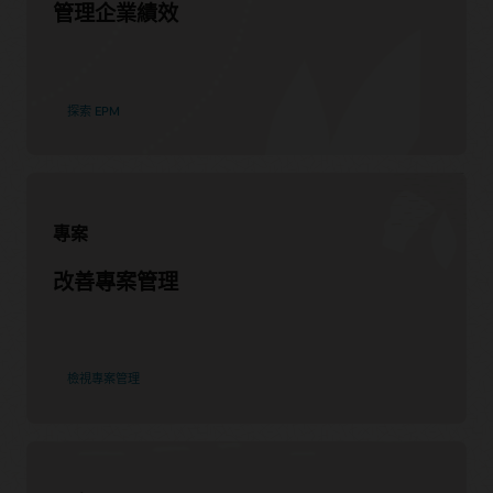
管理企業績效
Customer 2 Cloud 計畫
加入頂尖的線上雲端社群，分享最佳實務、與產品專家交談、
和同儕協同合作，以及發表您對新產品功能的想法。
造訪社群
探索 EPM
開發您的 Oracle Financials Cloud 技能
專案
Oracle University 提供有助於建立雲端技能、驗證專業知識並
改善專案管理
加速採用的學習解決方案。透過 Oracle Learning Explorer 方
案獲得免費的基本訓練和認證。
免費開始學習
我們可以如何協助您？
檢視專案管理
聯絡全球資源
學習資源
Cloud ERP 培訓和認證
Oracle 引導式學習