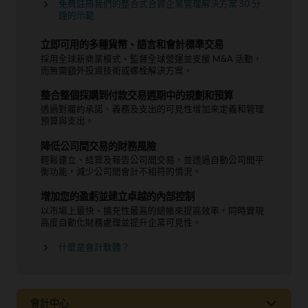
免費註冊我們的整合式合資企業管理解決方案 30 分
鐘的示範
立即可用的多種貨幣、語言和會計標準交易
採用全球新商業模式、監督全球營運並支援 M&A 活動，
而無需額外投資技術或螺栓解決方案。
整合整個採購到付款交易週期中的規劃和預算
透過對履約承諾、義務及支出的可見性增加來定義和管理
預算與支出。
降低公司間交易的財務風險
輕鬆建立、結算及報告公司間交易，並透過自動公司間平
衡功能，減少公司間會計不相符的情況。
增加您的盈虧並建立卓越的內部控制
以市場上最快、擴充性最高的總帳來提高效率，同時實現
高度自動化財務處理並提升企業可見性。
什麼是會計軟體？
會計中心