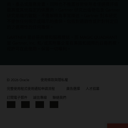
商、產品或服務背書，同時也不推薦技術使用者僅選擇評級
最高或其他指定的供應商。Gartner 研究出版物包含 Gartner
研究組織的觀點，不應解釋為事實陳述。Gartner 對本研究
不提供任何明示或暗示的擔保，包括對適銷性或針對特定目
的之適用性的任何擔保。
GARTNER 是註冊商標和服務標誌，而 MAGIC QUADRANT
是 Gartner, Inc. 和/或其附屬企業在美國和國際的註冊商標，
經許可在此使用。保留一切權利。
© 2026 Oracle
使用條款與隱私權
完整使用程式使用通知申請流程
廣告選擇
人才招募
訂閱電子郵件
誠信專線
聯絡我們
Facebook
X
LinkedIn
YouTube