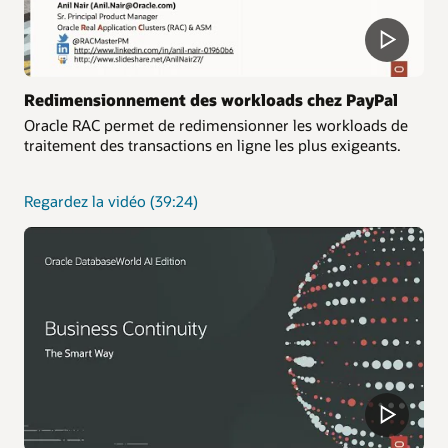
Redimensionnement des workloads chez PayPal
Oracle RAC permet de redimensionner les workloads de
traitement des transactions en ligne les plus exigeants.
sur
Regardez la vidéo
(39:24)
le
redimensionnement
des
workloads
chez
PayPal