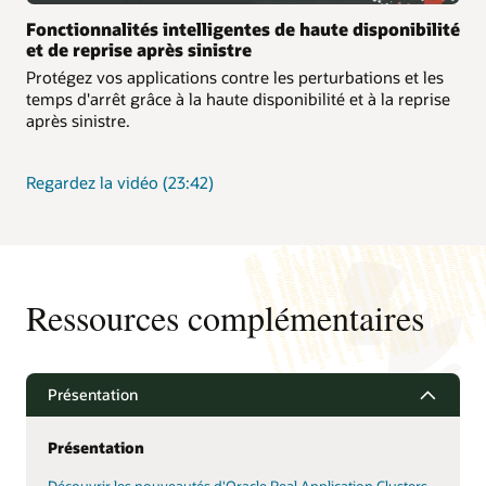
Fonctionnalités intelligentes de haute disponibilité
et de reprise après sinistre
Protégez vos applications contre les perturbations et les
temps d'arrêt grâce à la haute disponibilité et à la reprise
après sinistre.
sur
Regardez la vidéo
(23:42)
les
Fonctionnalités
intelligentes
de
haute
Ressources complémentaires
disponibilité
et
de
reprise
Présentation
après
sinistre
Présentation
Découvrir les nouveautés d'Oracle Real Application Clusters