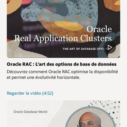
Oracle RAC : L'art des options de base de données
Découvrez comment Oracle RAC optimise la disponibilité
et permet une évolutivité horizontale.
Oracle
Regarder la vidéo
(4:52)
RAC
—
L'art
des
options
de