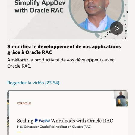
base
de
données
Simplifiez le développement de vos applications
grâce à Oracle RAC
Améliorez la productivité de vos développeurs avec
Oracle RAC.
Améliorez
Regardez la vidéo
(23:54)
la
productivité
de
vos
développeurs
avec
Oracle
RAC