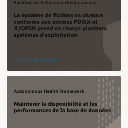
Système de fichiers en cluster avancé
Le système de fichiers en clusters
conforme aux normes POSIX et
X/OPEN prend en charge plusieurs
systèmes d'exploitation
Voir les détails techniques
Autonomous Health Framework
Maintenir la disponibilité et les
performances de la base de données