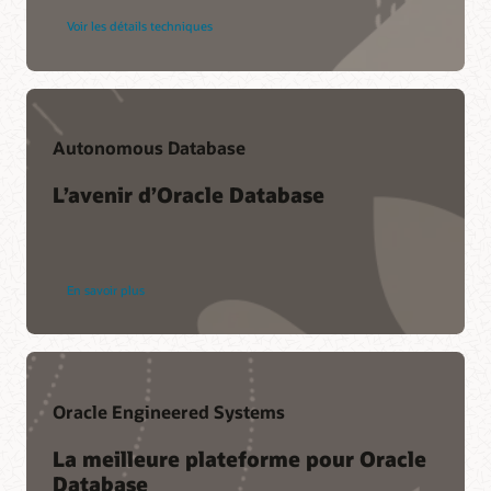
Voir les détails techniques
Autonomous Database
L’avenir d’Oracle Database
En savoir plus
Oracle Engineered Systems
La meilleure plateforme pour Oracle
Database