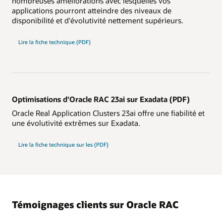
nombreuses améliorations avec lesquelles vos
applications pourront atteindre des niveaux de
disponibilité et d'évolutivité nettement supérieurs.
d'Oracle
Lire la fiche technique
(PDF)
RAC
nouvelle
génération
Optimisations d'Oracle RAC 23ai sur Exadata (PDF)
Oracle Real Application Clusters 23ai offre une fiabilité et
une évolutivité extrêmes sur Exadata.
optimisations
Lire la fiche technique sur les
(PDF)
Oracle
RAC
23ai
sur
Exadata
Témoignages clients sur Oracle RAC