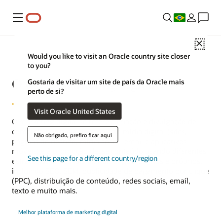
Menu
Close
Would you like to visit an Oracle country site closer
to you?
O que é marketing digital?
Gostaria de visitar um site de país da Oracle mais
perto de si?
Visit Oracle United States
O marketing digital se refere à criação e divulgação de
conteúdo por meio de canais de mídia digital (sites,
Não obrigado, prefiro ficar aqui
páginas de destino, mídia social, email e aplicativos
móveis) e à promoção desse conteúdo usando diferentes
See this page for a different country/region
estratégias em canais digitais pagos, ganhos e próprios,
incluindo SEO, SEM, publicidade de pagamento por clique
(PPC), distribuição de conteúdo, redes sociais, email,
texto e muito mais.
Melhor plataforma de marketing digital