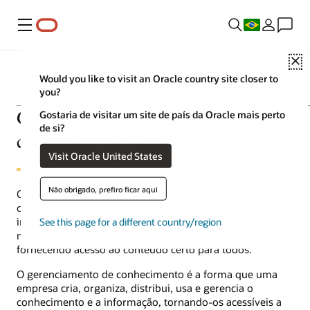
Menu
C
Would you like to visit an Oracle country site closer to
you?
Gerenciamento de
Gostaria de visitar um site de país da Oracle mais perto
de si?
conhecimento sem segredos
Visit Oracle United States
Não obrigado, prefiro ficar aqui
O gerenciamento de cliente é a criação,
compartilhamento, utilização e gerenciamento das
informações da empresa. É uma abordagem
See this page for a different country/region
multidisciplinar para alcançar objetivos organizacionais,
fornecendo acesso ao conteúdo certo para todos.
O gerenciamento de conhecimento é a forma que uma
empresa cria, organiza, distribui, usa e gerencia o
conhecimento e a informação, tornando-os acessíveis a