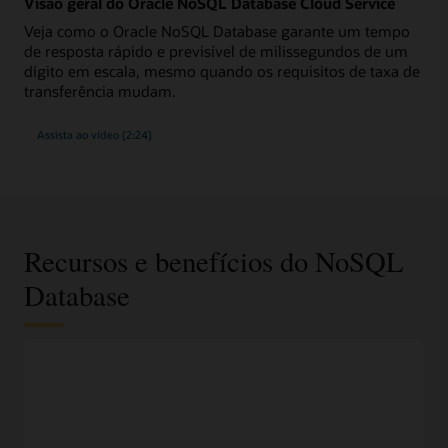
Visão geral do Oracle NoSQL Database Cloud Service
Veja como o Oracle NoSQL Database garante um tempo
de resposta rápido e previsível de milissegundos de um
dígito em escala, mesmo quando os requisitos de taxa de
transferência mudam.
Assista ao vídeo (2:24)
Recursos e benefícios do NoSQL
Database
Documentos JSON, esquema fixo ou modelo de
dados de valor-chave
Selecione o modelo de dados mais apropriado com base nos
requisitos de dados e acesso usando uma API fácil de
entender.