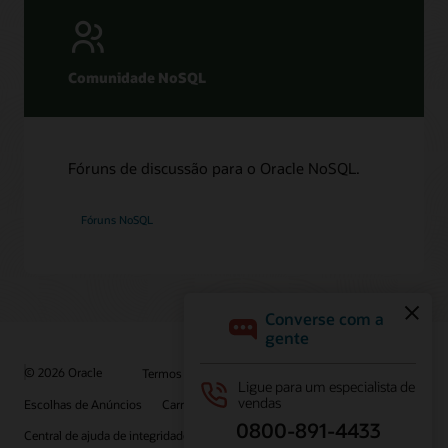
LiveLabs: Crie e modifique tabelas no Oracle NoSQL
Database Cloud Service usando o Terraform
LiveLabs: Crie microsserviços globais e escaláveis ​​na OCI
Comunidade NoSQL
com Jakarta Data e NoSQL
Fóruns de discussão para o Oracle NoSQL.
Fóruns NoSQL
© 2026 Oracle
Termos de Uso e Privacidade
Escolhas de Anúncios
Carreiras
Inscreva-se para receber emails
Central de ajuda de integridade
Entre em contato