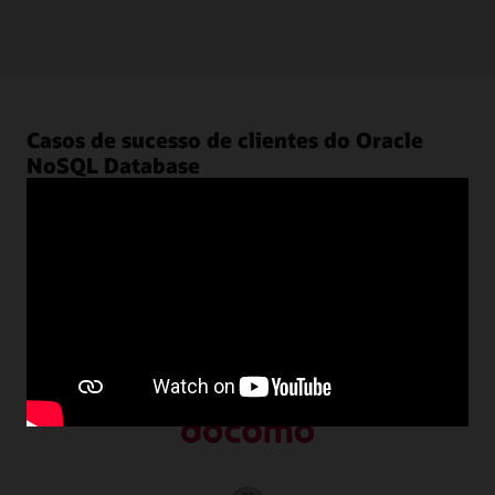
Casos de sucesso de clientes do Oracle
NoSQL Database
Clientes em todo o mundo usam o Oracle NoSQL
Database para transformar seus negócios, aproveitando o
poder dos dados não estruturados com desempenho
previsível em escala.