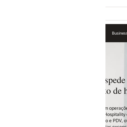
Business Insights
óspede com o
o de hotéis
m operações perfeitas, desde o
 Hospitality conecta vendas de
o e PDV, oferecendo as
cias excepcionais por meio da