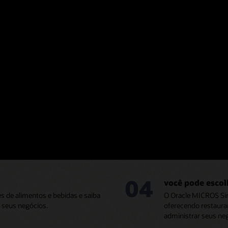
MICROS Simphony Hotel POS
02
 hotel
Impressiona con
ment e Oracle MICROS Simphony
O Oracle MICROS Si
a equipe e oferecer aos hóspedes a
relatórios completos
Saiba mais sobre o 
04
você pode esco
s de alimentos e bebidas e saiba
O Oracle MICROS Sim
 seus negócios.
oferecendo restaura
administrar seus ne