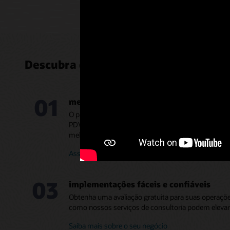
Descubra os benefícios do sistema 
01
melhor juntos: PMS e PDV integrados do
O pacote de hotelaria do OPERA Property Manage
PDV trabalham melhor em conjunto para capacitar 
melhor experiência de hotel.
Assista ao vídeo sobre visão unificada (1:04)
03
implementações fáceis e confiáveis
Obtenha uma avaliação gratuita para suas operaçõe
como nossos serviços de consultoria podem elevar
Saiba mais sobre o seu negócio