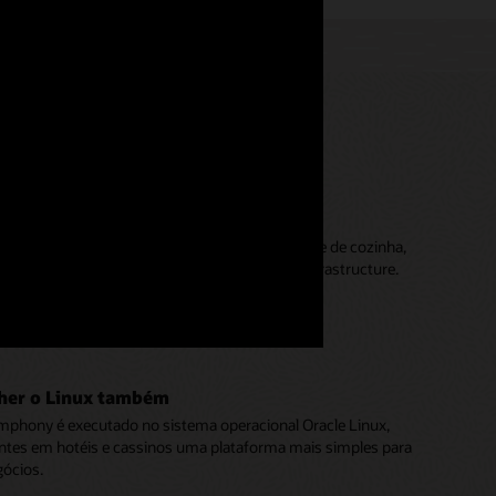
vidados e colaboradores
mphony POS oferece gerenciamento abrangente de cozinha,
, controle de custos e integra à Oracle Cloud Infrastructure.
Simphony POS para hotéis (PDF)
lher o Linux também
phony é executado no sistema operacional Oracle Linux,
ntes em hotéis e cassinos uma plataforma mais simples para
gócios.