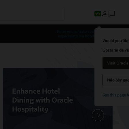
Entre em contato com um
especialista em hotelaria
Would you like
Gostaria de vi
Visit Oracl
Não obrigado
See this page f