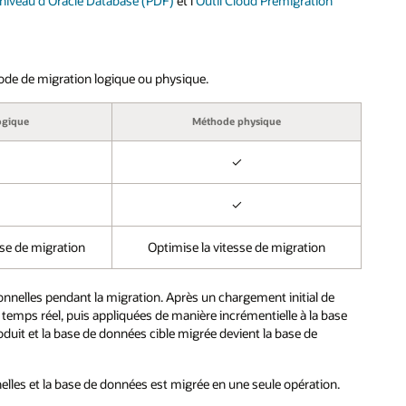
 niveau d'Oracle Database (PDF)
et l'
Outil Cloud Premigration
hode de migration logique ou physique.
ogique
Méthode physique
✓
✓
se de migration
Optimise la vitesse de migration
onnelles pendant la migration. Après un chargement initial de
temps réel, puis appliquées de manière incrémentielle à la base
uit et la base de données cible migrée devient la base de
nelles et la base de données est migrée en une seule opération.