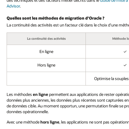
des techniques et des facteurs métier décrits dans le
Guide de mise à
Advisor
.
Quelles sont les méthodes de migration d'Oracle ?
La continuité des activités est un facteur clé dans le choix d'une mét
La continuité des activités
Méthode l
En ligne
✓
Hors ligne
✓
Optimise la souples
Les méthodes
en ligne
permettent aux applications de rester opérati
données plus anciennes, les données plus récentes sont capturées en 
de données cible. Au moment opportun, une permutation finale se prod
données opérationnelle.
Avec une méthode
hors ligne
, les applications ne sont pas opération