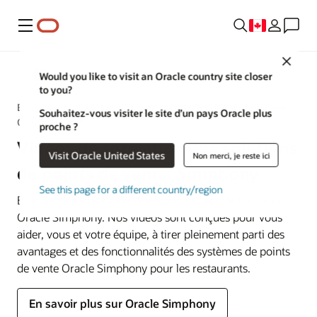
Menu
Close
MICROS
Would you like to visit an Oracle country site closer
to you?
Exploiter toute la puissance des systèmes de points de vente
Souhaitez-vous visiter le site d’un pays Oracle plus
Oracle Simphony
proche ?
Vidéos de formation aux solutions
Visit Oracle United States
Non merci, je reste ici
de points de vente Simphony
See this page for a different country/region
Bienvenue dans la bibliothèque de vidéos de formation à
Oracle Simphony. Nos vidéos sont conçues pour vous
aider, vous et votre équipe, à tirer pleinement parti des
avantages et des fonctionnalités des systèmes de points
de vente Oracle Simphony pour les restaurants.
En savoir plus sur Oracle Simphony