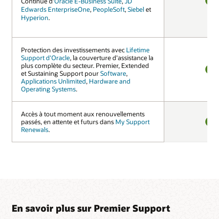
Continue d'
Continue d'
Oracle E-Business Suite
Oracle E-Business Suite
,
,
JD
JD
Edwards EnterpriseOne
Edwards EnterpriseOne
,
,
PeopleSoft
PeopleSoft
,
,
Siebel
Siebel
et
et
OUI
Hyperion
Hyperion
.
.
Protection des investissements avec
Protection des investissements avec
Lifetime
Lifetime
Support d'Oracle
Support d'Oracle
, la couverture d'assistance la
, la couverture d'assistance la
plus complète du secteur. Premier, Extended
plus complète du secteur. Premier, Extended
et Sustaining Support pour
et Sustaining Support pour
Software
Software
,
,
OUI
Applications Unlimited
Applications Unlimited
,
,
Hardware and
Hardware and
Operating Systems
Operating Systems
.
.
Accès à tout moment aux renouvellements
Accès à tout moment aux renouvellements
passés, en attente et futurs dans
passés, en attente et futurs dans
My Support
My Support
Renewals
Renewals
.
.
OUI
En savoir plus sur Premier Support