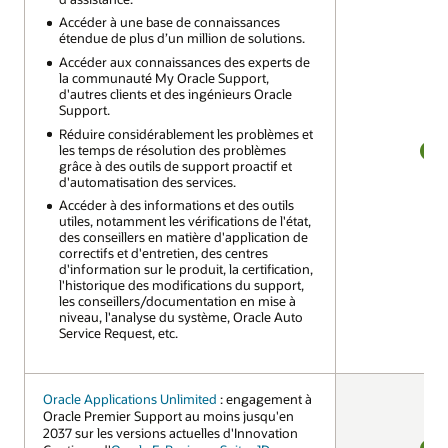
Accéder à une base de connaissances
Accéder à une base de connaissances
étendue de plus d’un million de solutions.
étendue de plus d’un million de solutions.
Accéder aux connaissances des experts de
Accéder aux connaissances des experts de
la communauté My Oracle Support,
la communauté My Oracle Support,
d'autres clients et des ingénieurs Oracle
d'autres clients et des ingénieurs Oracle
Support.
Support.
Réduire considérablement les problèmes et
Réduire considérablement les problèmes et
les temps de résolution des problèmes
les temps de résolution des problèmes
grâce à des outils de support proactif et
grâce à des outils de support proactif et
OUI
d'automatisation des services.
d'automatisation des services.
Accéder à des informations et des outils
Accéder à des informations et des outils
utiles, notamment les vérifications de l'état,
utiles, notamment les vérifications de l'état,
des conseillers en matière d'application de
des conseillers en matière d'application de
correctifs et d'entretien, des centres
correctifs et d'entretien, des centres
d'information sur le produit, la certification,
d'information sur le produit, la certification,
l'historique des modifications du support,
l'historique des modifications du support,
les conseillers/documentation en mise à
les conseillers/documentation en mise à
niveau, l'analyse du système, Oracle Auto
niveau, l'analyse du système, Oracle Auto
Service Request, etc.
Service Request, etc.
Oracle Applications Unlimited
Oracle Applications Unlimited
: engagement à
: engagement à
Oracle Premier Support au moins jusqu'en
Oracle Premier Support au moins jusqu'en
2037 sur les versions actuelles d'Innovation
2037 sur les versions actuelles d'Innovation