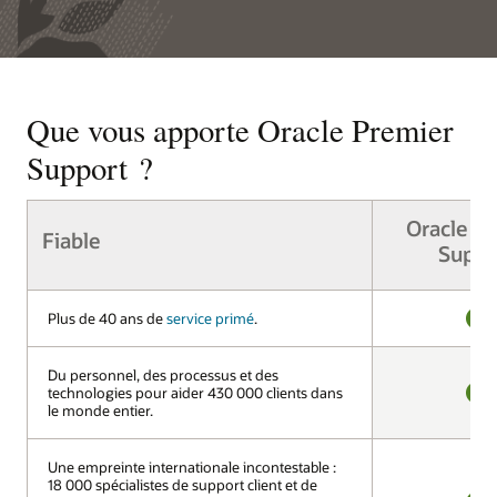
Que vous apporte Oracle Premier
Support ?
Oracle Pr
Fiable
Fiable
Suppo
Plus de 40 ans de
Plus de 40 ans de
service primé
service primé
.
.
OUI
Du personnel, des processus et des
Du personnel, des processus et des
technologies pour aider 430 000 clients dans
technologies pour aider 430 000 clients dans
le monde entier.
le monde entier.
OUI
Une empreinte internationale incontestable :
Une empreinte internationale incontestable :
18 000 spécialistes de support client et de
18 000 spécialistes de support client et de