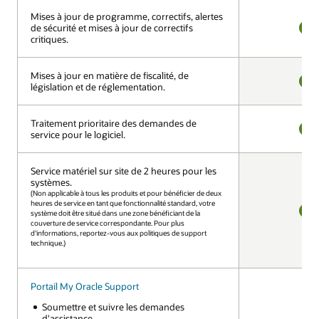
Mises à jour de programme, correctifs, alertes
Mises à jour de programme, correctifs, alertes
de sécurité et mises à jour de correctifs
de sécurité et mises à jour de correctifs
critiques.
critiques.
OUI
Mises à jour en matière de fiscalité, de
Mises à jour en matière de fiscalité, de
législation et de réglementation.
législation et de réglementation.
OUI
Traitement prioritaire des demandes de
Traitement prioritaire des demandes de
service pour le logiciel.
service pour le logiciel.
OUI
Service matériel sur site de 2 heures pour les
Service matériel sur site de 2 heures pour les
systèmes.
systèmes.
(Non applicable à tous les produits et pour bénéficier de deux
(Non applicable à tous les produits et pour bénéficier de deux
heures de service en tant que fonctionnalité standard, votre
heures de service en tant que fonctionnalité standard, votre
système doit être situé dans une zone bénéficiant de la
système doit être situé dans une zone bénéficiant de la
couverture de service correspondante. Pour plus
couverture de service correspondante. Pour plus
OUI
d'informations, reportez-vous aux politiques de support
d'informations, reportez-vous aux politiques de support
technique.)
technique.)
Portail My Oracle Support
Portail My Oracle Support
Soumettre et suivre les demandes
Soumettre et suivre les demandes
d'assistance.
d'assistance.