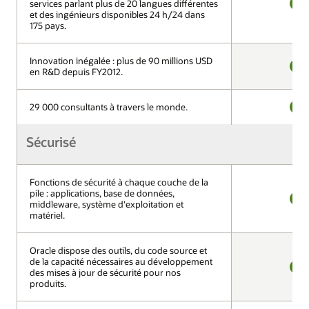
services parlant plus de 20 langues différentes
services parlant plus de 20 langues différentes
et des ingénieurs disponibles 24 h/24 dans
et des ingénieurs disponibles 24 h/24 dans
OUI
175 pays.
175 pays.
Innovation inégalée : plus de 90 millions USD
Innovation inégalée : plus de 90 millions USD
en R&D depuis FY2012.
en R&D depuis FY2012.
OUI
29 000 consultants à travers le monde.
29 000 consultants à travers le monde.
OUI
Sécurisé
Sécurisé
Fonctions de sécurité à chaque couche de la
Fonctions de sécurité à chaque couche de la
pile : applications, base de données,
pile : applications, base de données,
middleware, système d'exploitation et
middleware, système d'exploitation et
OUI
matériel.
matériel.
Oracle dispose des outils, du code source et
Oracle dispose des outils, du code source et
de la capacité nécessaires au développement
de la capacité nécessaires au développement
des mises à jour de sécurité pour nos
des mises à jour de sécurité pour nos
OUI
produits.
produits.