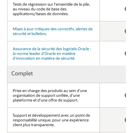
Tests de régression sur l'ensemble de la pile,
Tests de régression sur l'ensemble de la pile,
au niveau du code de base des
au niveau du code de base des
applications/bases de données.
applications/bases de données.
OUI
Mises à jour critiques des correctifs, alertes de
Mises à jour critiques des correctifs, alertes de
sécurité et bulletins.
sécurité et bulletins.
OUI
Assurance de la sécurité des logiciels Oracle :
Assurance de la sécurité des logiciels Oracle :
la norme leader d'Oracle en matière
la norme leader d'Oracle en matière
d'innovation en matière de sécurité.
d'innovation en matière de sécurité.
OUI
Complet
Complet
Prise en charge des produits au sein d'une
Prise en charge des produits au sein d'une
organisation de support unifiée, d'une
organisation de support unifiée, d'une
plateforme et d'une offre de support.
plateforme et d'une offre de support.
OUI
Support et développement avec un point de
Support et développement avec un point de
responsabilité unique, pour une expérience
responsabilité unique, pour une expérience
client plus transparente.
client plus transparente.
OUI