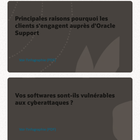
Principales raisons pourquoi les
clients s'engagent auprès d'Oracle
Support
Voir l’infographie (PDF)
Vos softwares sont-ils vulnérables
aux cyberattaques ?
Voir l’infographie (PDF)