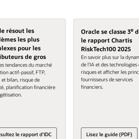
ire leurs clients. Les acheteurs
 cycle de la commande au
jourd'hui. Une plateforme
nt numérique B2C : une
eut vous aider à améliorer le
ement chez eux, sur plusieurs
 la planification des effectifs.
xecution
 des solutions logistiques
le résout les
e
Oracle se classe 3
d
réaliser des livraisons parfaites
lèmes les plus
le rapport Chartis
lexes pour les
RiskTech100 2025
ributeurs de gros
En savoir plus sur la dyna
de l'IA et des technologies
les tendances du marché
risques et afficher les prin
tion actif-passif, FTP,
fournisseurs de services
 et bilan, risque de
financiers.
té, planification financière
gétisation.
sultez le rapport d'IDC
Lisez le guide (PDF)