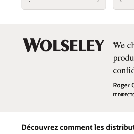
“
We ch
produc
confid
Roger C
IT DIREC
Découvrez comment les distribut