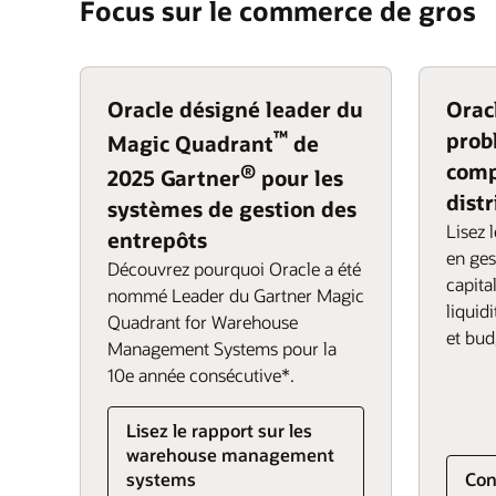
Focus sur le commerce de gros
préparation, emballage et envoi pour satisfa
ERP
Planification connectée
d'opérations tout en réduisant la durée du
répondre à la distribution automatisée d'au
B2B veulent désormais une expérience clie
paiement.
unifiée de finance, de logistique et de RH p
EPM
Oracle Procurement
commande et une livraison parfaites, direct
recrutement et la rétention tout en optimisant
Order Management
SCM
Oracle Integrated Business Planning and E
canaux et avec des abonnements. Tirez parti
Oracle désigné leader du
Orac
HCM
connectées basées sur l'analyse et l'IA pour 
EPM
Ventes
Oracle Fusion Analytics
™
prob
Magic Quadrant
de
et augmenter la satisfaction client.
Services financiers et RH
Channel Revenue Management
comp
®
2025 Gartner
pour les
Oracle Warehouse Management
SCM et RH
Oracle Financials
dist
systèmes de gestion des
Oracle Transportation Management
Lisez 
Logistique
entrepôts
en ges
Order management (PDF)
Découvrez pourquoi Oracle a été
capital
nommé Leader du Gartner Magic
Oracle Inventory Management
liquidi
Quadrant for Warehouse
et bud
Management Systems pour la
10e année consécutive*.
Lisez le rapport sur les
warehouse management
systems
Con