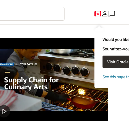
Would you like
Souhaitez-vous
See this page f