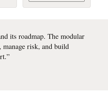
 and its roadmap. The modular
s, manage risk, and build
rt.
”