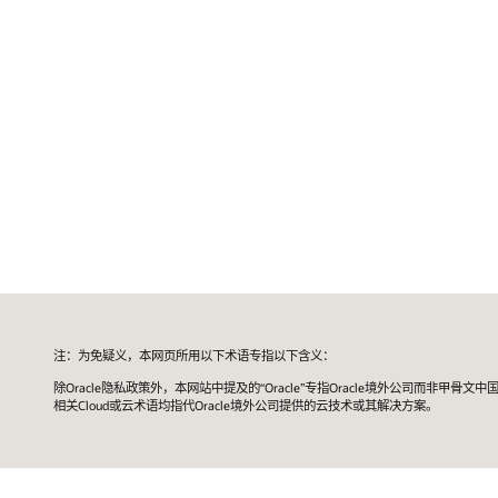
注：为免疑义，本网页所用以下术语专指以下含义：
除Oracle隐私政策外，本网站中提及的“Oracle”专指Oracle境外公司而非甲骨文中
相关Cloud或云术语均指代Oracle境外公司提供的云技术或其解决方案。