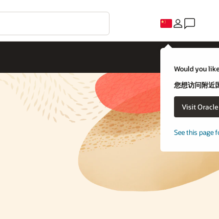
Would you like
您想访问附近国家
Visit Oracl
See this page f