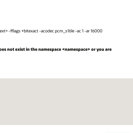
gs +bitexact -acodec pcm_s16le -ac 1 -ar 16000
ot exist in the namespace <namespace> or you are