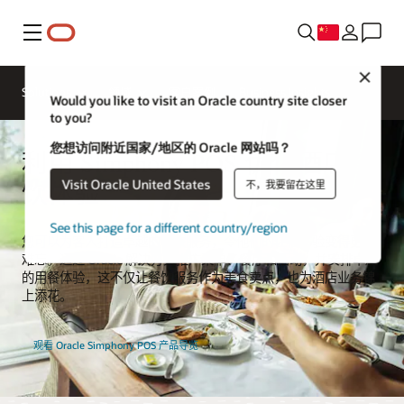
菜单
Close
Solutions
领域
客户案例
Business Insights
Would you like to visit an Oracle country site closer
to you?
您想访问附近国家/地区的 Oracle 网站吗？
利用 Simphony POS 优化酒店餐
Visit Oracle United States
饮体验
不，我要留在这里
See this page for a different country/region
您可以为客人打造卓越的餐饮服务，令他们的住宿体验变得更加
难忘。通过 Oracle 解决方案推广菜单、餐厅和活动，并安排卓越
的用餐体验，这不仅让餐饮服务作为美食卖点，也为酒店业务锦
上添花。
观看 Oracle Simphony POS 产品导览