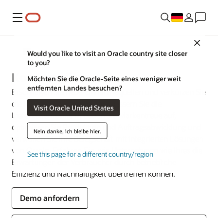
Menü
Close
Branchen
Would you like to visit an Oracle country site closer
to you?
Konsumgüter
Möchten Sie die Oracle-Seite eines weniger weit
entfernten Landes besuchen?
Erschließen Sie neue Einnahmequellen und verkürzen Sie
die Markteinführungszeit, verbessern Sie die
Visit Oracle United States
Lieferkettenresilienz, bauen Sie Markentreue auf,
optimieren Sie Produktion und Auftragsabwicklung und
Nein danke, ich bleibe hier.
verwalten Sie Ihre Belegschaft mit integrierten Lösungen
von Oracle. Erfahren Sie, wie Unternehmen wie Ihres die
See this page for a different country/region
Erwartungen der Verbraucher durch betriebliche
Effizienz und Nachhaltigkeit übertreffen können.
Demo anfordern