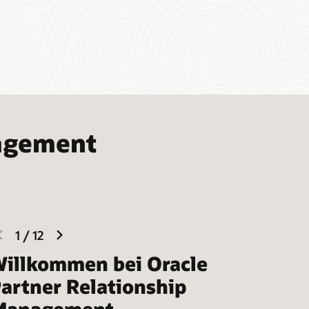
nagement
previous
next
1
/
12
slide
slide
illkommen bei Oracle
artner Relationship