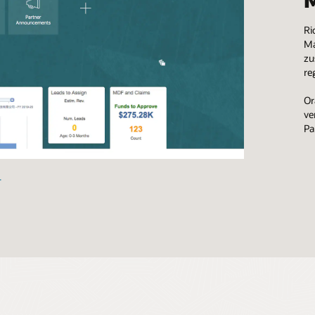
Ri
Ma
zu
re
Or
ve
Pa
image
+