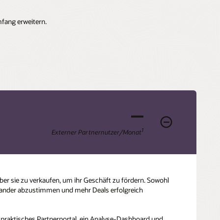
fang erweitern.
—
1
Externer Partnernutzer/Monat
er sie zu verkaufen, um ihr Geschäft zu fördern. Sowohl
inander abzustimmen und mehr Deals erfolgreich
 praktisches Partnerportal, ein Analyse-Dashboard und