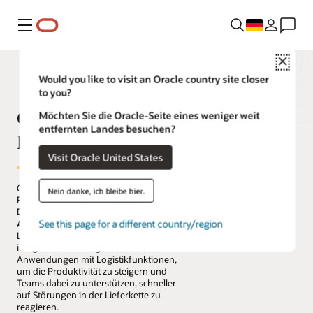
Menü
Close
Would you like to visit an Oracle country site closer
to you?
Oracle Fusion Cloud
Möchten Sie die Oracle-Seite eines weniger weit
entfernten Landes besuchen?
Logistics
Visit Oracle United States
Oracle Fusion Cloud Logistics verwaltet
Nein danke, ich bleibe hier.
Frachttransport, globalen Handel und
Distribution, um die perfekte
See this page for a different country/region
Auftragserfüllung zu verbessern und
Logistikkosten zu senken. Sie kombiniert
integrierte KI und agentenbasierte
Anwendungen mit Logistikfunktionen,
um die Produktivität zu steigern und
Teams dabei zu unterstützen, schneller
auf Störungen in der Lieferkette zu
reagieren.