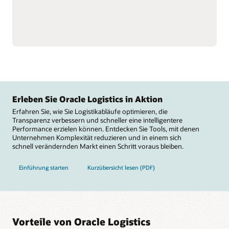
Omnichannel- und
Genauigkeit – mit mehr
komplexe Fulfillment-
Transparenz für Ihre
Prozesse, einschließlich
Belegschaft.
Cross-Docking und Flow-
Automatisieren Sie
Through-Zuteilung, und
Lagerabläufe durch
führen Sie
Integrationen mit
Mehrwertservices wie
Materialflusstechnik,
Etikettierung, Tagging und
einschließlich autonomer
Kitting aus.
mobiler Roboter,
Reduzieren Sie
fahrerloser
Fehlbestände bei
Transportsysteme,
Rohmaterialien, die die
Förderanlagen,
Erleben Sie Oracle Logistics in Aktion
Fertigung stören, und
Sortiersystemen,
Erfahren Sie, wie Sie Logistikabläufe optimieren, die
verfolgen Sie Bestände
Karussellen und Waagen.
Transparenz verbessern und schneller eine intelligentere
Performance erzielen können. Entdecken Sie Tools, mit denen
Unternehmen Komplexität reduzieren und in einem sich
schnell verändernden Markt einen Schritt voraus bleiben.
Einführung starten
Kurzübersicht lesen (PDF)
Vorteile von Oracle Logistics