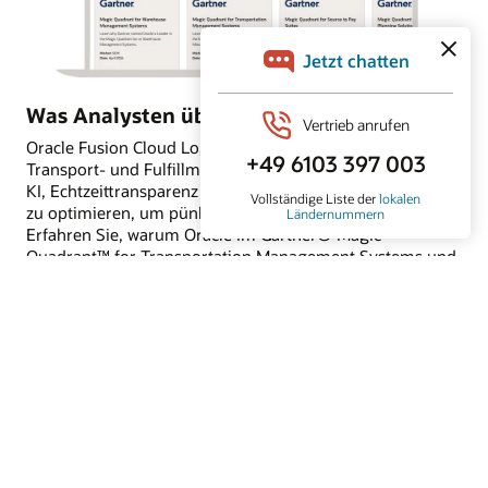
Was Analysten über Oracle Logistics sagen
Oracle Fusion Cloud Logistics kann dazu beitragen,
Transport- und Fulfillment-Abläufe mithilfe integrierter
KI, Echtzeittransparenz und intelligenter Automatisierung
zu optimieren, um pünktliche Lieferungen zu verbessern.
Erfahren Sie, warum Oracle im Gartner® Magic
Quadrant™ for Transportation Management Systems und
Gartner® Magic Quadrant™ for Warehouse Management
Systems als Leader eingestuft wurde.
Analystenberichte lesen
Kunden, die Oracle Logistics nutzen