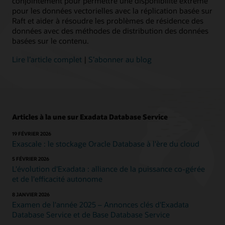
conjointement pour permettre une disponibilité extrême
l'automatisation
pour les données vectorielles avec la réplication basée sur
intégrée.
Raft et aider à résoudre les problèmes de résidence des
Un
données avec des méthodes de distribution des données
choix
basées sur le contenu.
d'infrastructure
partagée
Lire l’article complet
|
S’abonner au blog
ou
dédiée
avec
l'évolutivité
élastique,
Articles à la une sur Exadata Database Service
la
sécurité
19 FÉVRIER 2026
et
Exascale : le stockage Oracle Database à l'ère du cloud
les
performances
5 FÉVRIER 2026
rapides
L'évolution d'Exadata : alliance de la puissance co-gérée
pour
et de l'efficacité autonome
toutes
8 JANVIER 2026
les
Examen de l'année 2025 – Annonces clés d'Exadata
charges
Database Service et de Base Database Service
de