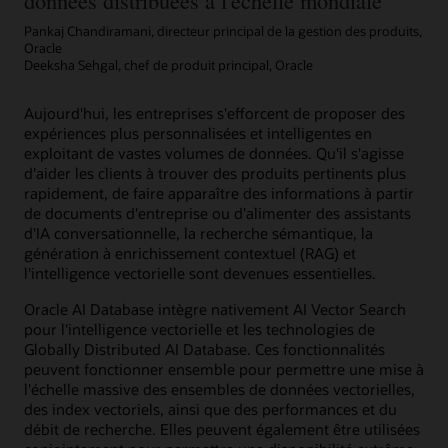
données distribuées à l'échelle mondiale
La
deuxième
Pankaj Chandiramani, directeur principal de la gestion des produits,
colonne,
Oracle
intitulée
Deeksha Sehgal, chef de produit principal, Oracle
« Exadata
Database
Aujourd'hui, les entreprises s'efforcent de proposer des
Service »,
expériences plus personnalisées et intelligentes en
indique
exploitant de vastes volumes de données. Qu'il s'agisse
que
d'aider les clients à trouver des produits pertinents plus
les
rapidement, de faire apparaître des informations à partir
administrateurs
de documents d'entreprise ou d'alimenter des assistants
conservent
d'IA conversationnelle, la recherche sémantique, la
un
génération à enrichissement contextuel (RAG) et
contrôle
l'intelligence vectorielle sont devenues essentielles.
opérationnel
total
Oracle AI Database intègre nativement AI Vector Search
tout
pour l'intelligence vectorielle et les technologies de
en
Globally Distributed AI Database. Ces fonctionnalités
simplifiant
peuvent fonctionner ensemble pour permettre une mise à
la
l'échelle massive des ensembles de données vectorielles,
gestion
des index vectoriels, ainsi que des performances et du
grâce
débit de recherche. Elles peuvent également être utilisées
à