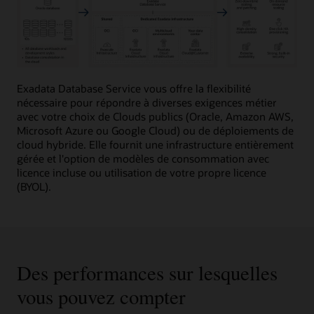
Cette
image
Exadata Database Service vous offre la flexibilité
présente
nécessaire pour répondre à diverses exigences métier
en
avec votre choix de Clouds publics (Oracle, Amazon AWS,
détail
Microsoft Azure ou Google Cloud) ou de déploiements de
Oracle
cloud hybride. Elle fournit une infrastructure entièrement
Exadata
gérée et l'option de modèles de consommation avec
Database
licence incluse ou utilisation de votre propre licence
Service
(BYOL).
et
sa
valeur
commerciale
en
Des performances sur lesquelles
3
colonnes
vous pouvez compter
: