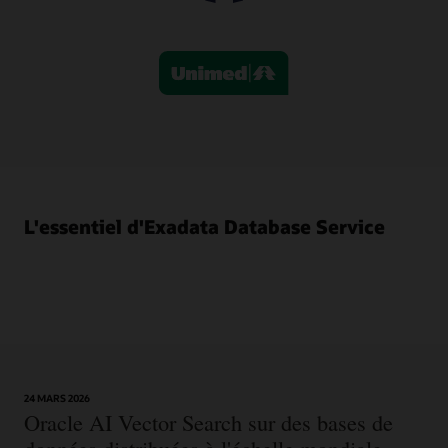
de
développement
sur
un
seul
environnement
cloud
Exadata,
ce
qui
en
fait
L'essentiel d'Exadata Database Service
la
plateforme
cloud
de
consolidation
de
bases
de
24 MARS 2026
données
Oracle AI Vector Search sur des bases de
idéale.