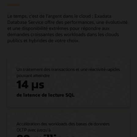
La
première
Le temps, c'est de l'argent dans le cloud ; Exadata
colonne,
Database Service offre des performances, une évolutivité
intitulée
et une disponibilité extrêmes pour répondre aux
"Déplacer
demandes croissantes des workloads dans les clouds
tel
publics et hybrides de votre choix.
qu'il
est",
indique
que
le
Un traitement des transactions et une réactivité rapides
client
pouvant atteindre
peut
14 µs
porter
("lift
de latence de lecture SQL
and
shift")
toutes
les
charges
Accélération des workloads des bases de données
de
OLTP avec jusqu'à
travail