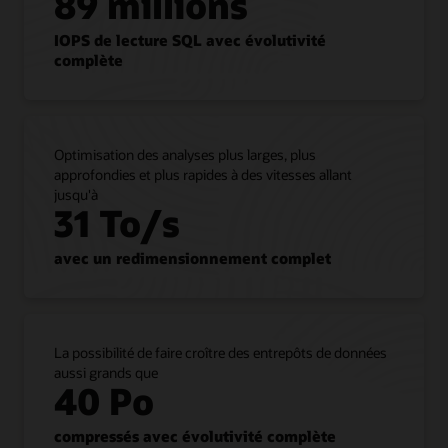
89 millions
Oracle
AI
IOPS de lecture SQL avec évolutivité
Database
complète
d'un
environnement
on-
premises
vers
Optimisation des analyses plus larges, plus
Exadata
approfondies et plus rapides à des vitesses allant
Database
jusqu'à
Service
31 To/s
sans
refactoriser
avec un redimensionnement complet
les
applications.
Le
service
prend
La possibilité de faire croître des entrepôts de données
en
aussi grands que
charge
40 Po
toutes
les
compressés avec évolutivité complète
fonctionnalités,