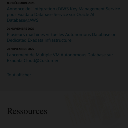
travail
1ER DÉCEMBRE 2025
Oracle
Annonce de l'intégration d'AWS Key Management Service
AI
pour Exadata Database Service sur Oracle AI
Database
Database@AWS
vous
20 NOVEMBRE 2025
aide
Plusieurs machines virtuelles Autonomous Database on
à
Dedicated Exadata Infrastructure
simplifier
la
20 NOVEMBRE 2025
gestion
Lancement de Multiple VM Autonomous Database sur
et
Exadata Cloud@Customer
de
réduire
Tout afficher
les
coûts.
Exadata
Database
Service
on
Ressources
Exascale
Infrastructure,
disponible
dans