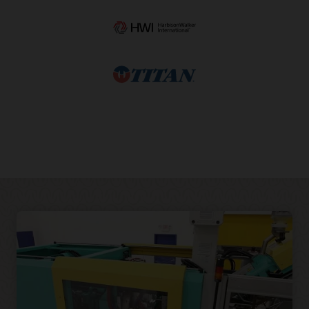
instantanée en atelier.
Surveiller de manière proactive l’atelier
Évaluez la planification de votre usine en un coup d’œil,
grâce à des analyses interactives qui révèlent des
informations sur le temps de passage, l’utilisation des
ressources et les commandes en retard.