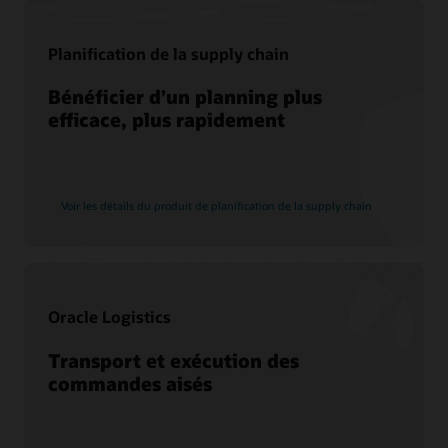
Oracle Guided Learning
Planification de la supply chain
Support
Bénéficier d’un planning plus
My Oracle Support
efficace, plus rapidement
Stratégies et modalités de support
Customer Success Services
Voir les détails du produit de planification de la supply chain
Services
Services de migration vers le cloud
Consulting
Oracle Logistics
Trouver un partenaire
Transport et exécution des
commandes aisés