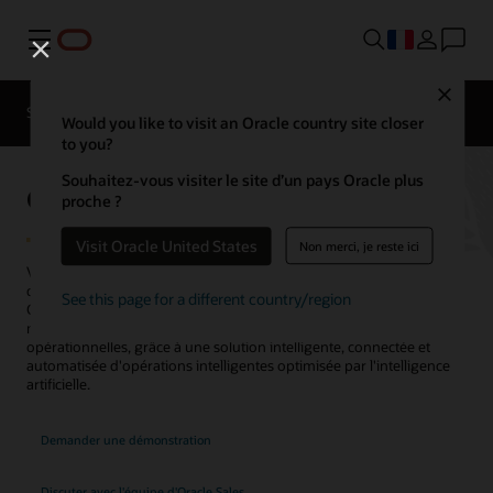
Menu
Close
SCM pour les différents secteurs d'activité
Would you like to visit an Oracle country site closer
to you?
Souhaitez-vous visiter le site d’un pays Oracle plus
Oracle Manufacturing
proche ?
Visit Oracle United States
Non merci, je reste ici
Votre application
industrielle
améliore-t-elle votre efficacité et votre
qualité de production tout en réduisant vos coûts ? Oracle Fusion
See this page for a different country/region
Cloud Manufacturing vous aide à rationaliser votre fabrication
mondiale en mode mixte afin d'optimiser les performances
opérationnelles, grâce à une solution intelligente, connectée et
automatisée d'opérations intelligentes optimisée par l'intelligence
artificielle.
Demander une démonstration
Discuter avec l'équipe d'Oracle Sales