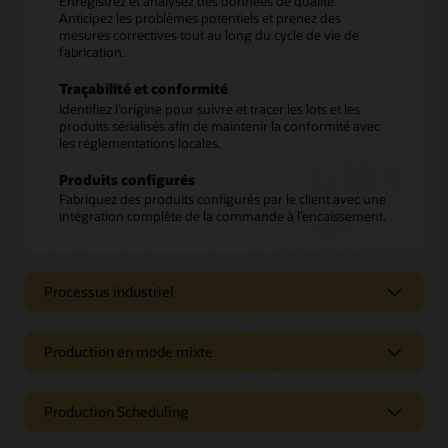
Enregistrez et analysez des données de qualité.
Anticipez les problèmes potentiels et prenez des
mesures correctives tout au long du cycle de vie de
fabrication.
Traçabilité et conformité
Identifiez l’origine pour suivre et tracer les lots et les
produits sérialisés afin de maintenir la conformité avec
les réglementations locales.
Produits configurés
Fabriquez des produits configurés par le client avec une
intégration complète de la commande à l’encaissement.
Processus industriel
Processus industriel
Production en mode mixte
Gestion des recettes
Production en mode mixte
Production Scheduling
Rationalisez votre processus de production. Définissez
visuellement des recettes pour créer un lot avec des