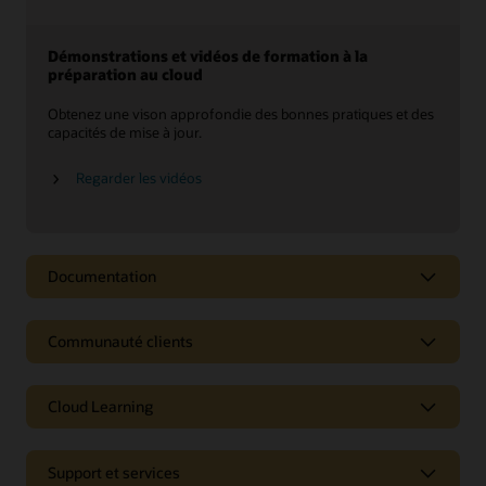
Démonstrations et vidéos de formation à la
préparation au cloud
Obtenez une vison approfondie des bonnes pratiques et des
capacités de mise à jour.
Regarder les vidéos
Documentation
Fiches techniques
Communauté clients
Oracle Cloud Manufacturing (PDF)
Oracle Cloud Quality Management (PDF)
Cloud Learning
Tendances
Support et services
E-book : Points de vue sur l'industrie manufacturière