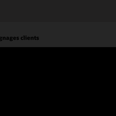
gnages clients
cle Cloud Manufacturing pour favoriser l’excellence opérationnelle et la rés