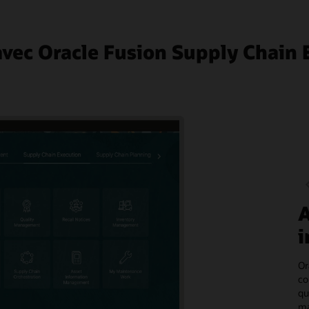
avec Oracle Fusion Supply Chain 
A
i
Or
co
qu
ma