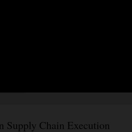
Precision Group a
opérationnelle g
Manufacturing
Regarder la vidéo (1:59)
on Supply Chain Execution