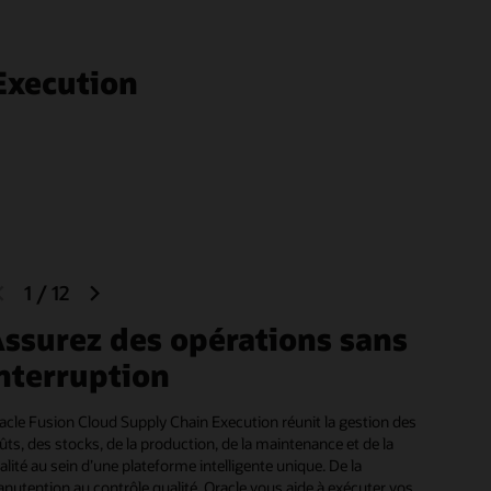
Execution
previous
next
1
/
12
slide
slide
ssurez des opérations sans
nterruption
acle Fusion Cloud Supply Chain Execution réunit la gestion des
ûts, des stocks, de la production, de la maintenance et de la
alité au sein d’une plateforme intelligente unique. De la
nutention au contrôle qualité, Oracle vous aide à exécuter vos