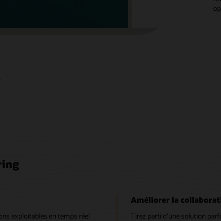
op
image
+
ring
Améliorer la collaborat
ons exploitables en temps réel
Tirez parti d’une solution parfa