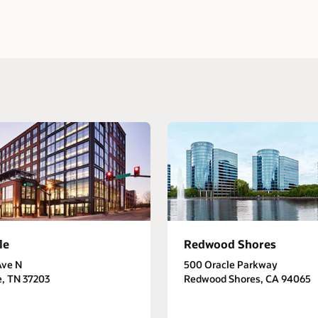
le
Redwood Shores
Ave N
500 Oracle Parkway
e, TN 37203
Redwood Shores, CA 94065