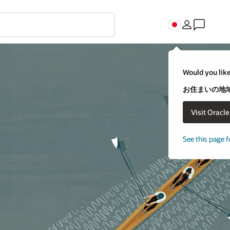
Would you like
お住まいの地域
Visit Oracl
See this page f