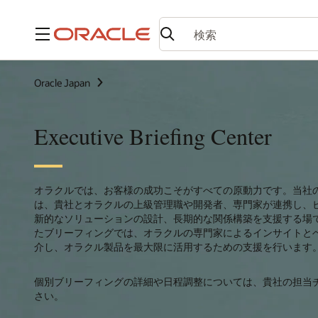
メニュー
Oracle Japan
Executive Briefing Center
オラクルでは、お客様の成功こそがすべての原動力です。当社のExecutive
は、貴社とオラクルの上級管理職や開発者、専門家が連携し、
新的なソリューションの設計、長期的な関係構築を支援する場
たブリーフィングでは、オラクルの専門家によるインサイトと
介し、オラクル製品を最大限に活用するための支援を行います
個別ブリーフィングの詳細や日程調整については、貴社の担当
さい。