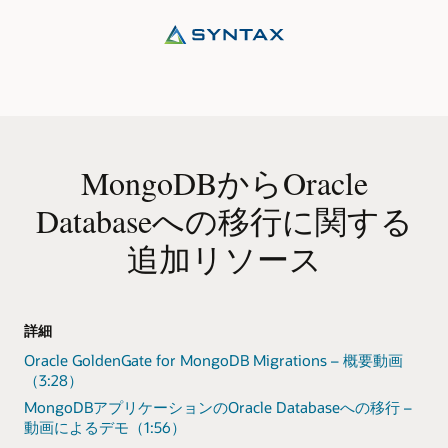
の
切
り
替
え
12
パ
フ
ォ
MongoDBからOracle
ー
Databaseへの移行に関する
マ
ン
追加リソース
ス
の
監
視
詳細
Oracle GoldenGate for MongoDB Migrations – 概要動画
（3:28）
MongoDBアプリケーションのOracle Databaseへの移行 –
動画によるデモ（1:56）