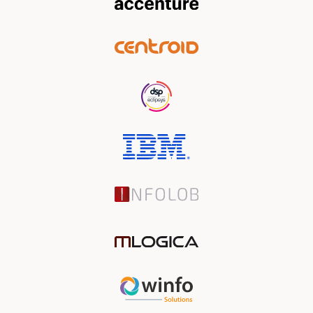
と
デ
ー
タ
ベ
ー
ス
の
テ
ス
ト
11
新
し
い
デ
ー
タ
ベ
ー
ス
へ