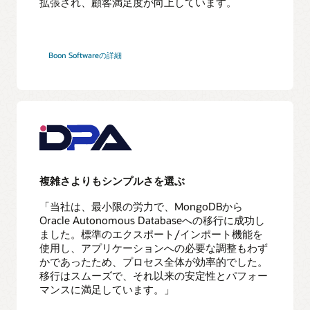
拡張され、顧客満足度が向上しています。
ス
の
プ
ロ
Boon Softwareの詳細
ビ
ジ
ョ
ニ
ン
グ
5
テ
ス
複雑さよりもシンプルさを選ぶ
ト
移
「当社は、最小限の労力で、MongoDBから
行
Oracle Autonomous Databaseへの移行に成功し
の
ました 。​標準のエクスポート/インポート機能を
実
使用し、アプリケーションへの必要な調整もわず
行
かであったため、プロセス全体が効率的でした。
6
移行はスムーズで、それ以来の安定性とパフォー
ア
マンスに満足しています 。​」
プ