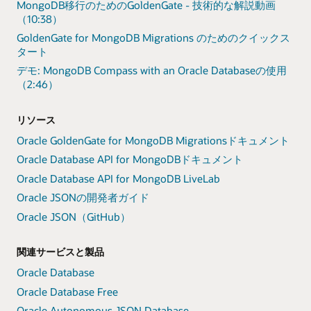
MongoDB移行のためのGoldenGate - 技術的な解説動画
（10:38）
GoldenGate for MongoDB Migrations のためのクイックス
タート
デモ: MongoDB Compass with an Oracle Databaseの使用
（2:46）
リソース
Oracle GoldenGate for MongoDB Migrationsドキュメント
Oracle Database API for MongoDBドキュメント
Oracle Database API for MongoDB LiveLab
Oracle JSONの開発者ガイド
Oracle JSON（GitHub）
関連サービスと製品
Oracle Database
Oracle Database Free
Oracle Autonomous JSON Database