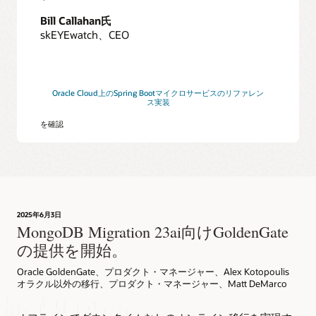
ス・
デ
Bill Callahan氏
ー
skEYEwatch、CEO
タ
ベ
ー
ス
Oracle Cloud上のSpring Bootマイクロサービスのリファレン
の
ス実装
エ
を確認
ク
ス
ポ
ー
ト
8
オ
2025年6月3日
ン
MongoDB Migration 23ai向けGoldenGate
ラ
の提供を開始。
イ
ン
Oracle GoldenGate、プロダクト・マネージャー、Alex Kotopoulis
ま
オラクル以外の移行、プロダクト・マネージャー、Matt DeMarco
た
は