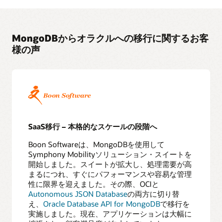
価
2
利
MongoDBからオラクルへの移行に関するお客
害
様の声
関
係
者
の
影
響
3
移
SaaS移行 – 本格的なスケールの段階へ
行
戦
Boon Softwareは、MongoDBを使用して
略
Symphony Mobilityソリューション・スイートを
準
開始しました。スイートが拡大し、処理需要が高
備
まるにつれ、すぐにパフォーマンスや容易な管理
性に限界を迎えました 。​その際、OCIと
4
Autonomous JSON Database
の両方に切り替
リ
え、
Oracle Database API for MongoDB
で移行を
ソ
実施しました 。現在、アプリケーションは大幅に
ー