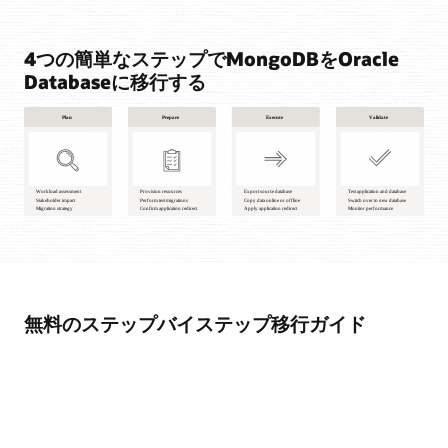
4つの簡単なステップでMongoDBをOracle
Databaseに移行する
計
画
1
ワ
無料のステップバイステップ移行ガイド
ー
ク
ロ
ー
ド
の
評