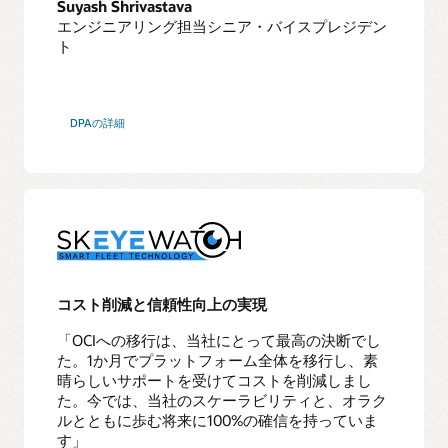
Suyash Shrivastava
リ
エンジニアリング担当シニア・バイスプレジデン
ケ
ト
ー
シ
ョ
ン
DPAの詳細
の
リ
ダ
イ
レ
ク
ト
の
確
コスト削減と信頼性向上の実現
認
実
「OCIへの移行は、当社にとって最高の決断でし
行
た。1か月でプラットフォーム全体を移行し、素
晴らしいサポートを受けてコストを削減しまし
7
た。今では、当社のスケーラビリティと、オラク
ソ
ルとともに歩む将来に100%の確信を持っていま
ー
す」