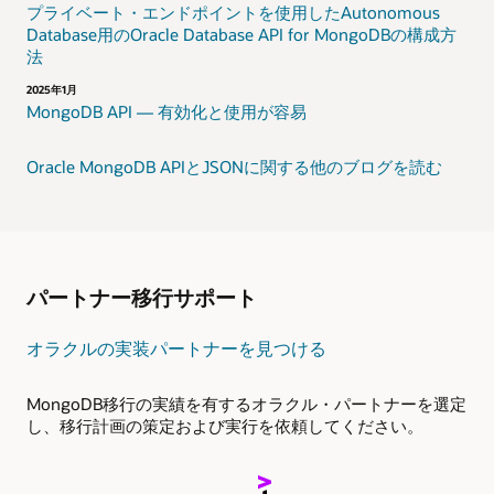
リ
プライベート・エンドポイントを使用したAutonomous
ダ
Database用のOracle Database API for MongoDBの構成方
イ
法
レ
2025年1月
ク
MongoDB API — 有効化と使用が容易
ト
の
適
Oracle MongoDB APIとJSONに関する他のブログを読む
用
検
証
す
る
パートナー移行サポート
10
ア
オラクルの実装パートナーを見つける
プ
リ
MongoDB移行の実績を有するオラクル・パートナーを選定
ケ
し、移行計画の策定および実行を依頼してください。​
ー
シ
ョ
ン