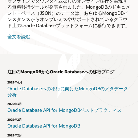
オフラインでダウンタイムなしのオンライン移行を実現す
オ
る無料移行ツールが発表されました。MongoDBのドキュメ
フ
ント・ベース（JSON）のデータは、あらゆるMongoDBイ
ラ
ンスタンスからオンプレミスやサポートされているクラウ
イ
ド上のOracle Databaseプラットフォームに移行できます。
ン
で
全文を読む
デ
ー
タ
を
コ
ピ
注目のMongoDBからOracle Databaseへの移行ブログ
ー
2025年6月
9
Oracle Databaseへの移行に向けたMongoDBのメタデータ
ア
分析
プ
リ
2025年3月
ケ
Oracle Database API for MongoDBベストプラクティス
ー
2025年2月
シ
Oracle Database API for MongoDB
ョ
ン・
2025年2月