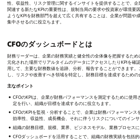
性、収益性、リスク管理に関するインサイトを提供することで、企
関連する新たなKPIの重要性は、規制当局の要求や投資家が環境要
ようなKPIを財務部門を超えて広く共有することは、企業が問題や
集中させるのに役立ちます。
CFOのダッシュボードとは
財務リーダーは、企業の財務実績と健全性の全体像を把握するため
元化された場所でリアルタイムのデータにアクセスしたりKPIを確
用して、主要な財務数値を追跡、分析、報告することができます。
し、リスクや改善すべき領域を特定し、財務目標を達成するための
主なポイント
CFOのKPIは、企業が財務パフォーマンスを測定するために使
定を行い、組織が目標を達成するのに役立ちます。
CFOのKPIを監視・分析することで、企業は財務パフォーマン
効率性、収益性、成長機会、それに伴うリスクについてのインサ
組織の財務目標、規模、業界、ビジネスモデル、業務プロセスによ
CFOダッシュボードを活用することで、組織の財務実績を包括