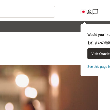
Would you like
お住まいの地域
Visit Oracl
See this page f