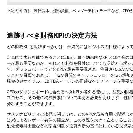
上記の図では、運転資本、流動負債、ベンダー支払エラー率など、CFOが
追跡すべき財務KPIの決定方法
どの財務KPIを追跡すべきかは、最終的にはビジネスの目標によっ
定量的で実行可能であることに加え、最も効果的なKPIとは企業の
ーが最も重要なのか、それとも利益を犠牲にしてでも収益と市場シ
て、ダッシュボードでどのKPIが最も重要視され、注目されるかが
ることが目標であれば、「12か月間でキャッシュフローを15％増
現金換算サイクル、EBITDAマージンの正確なベンチマークを重要な
CFOのダッシュボードに含めるべきKPIを考える際には、組織の
プロセス、その他の構成要素について考える必要があります。包括
分析することができます。
サステナビリティの指標に関しては、どのKPIが最も有用で影響力
当局によるレポート要件の確立が、この状況を大きく左右すること
酸化炭素排出量などの環境問題を投資判断の基準としている投資家