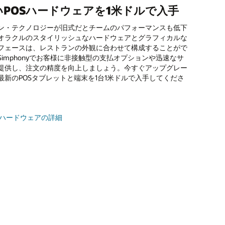
いPOSハードウェアを1米ドルで入手
ズに応じた選択が可能
店舗を簡単に管理
ライン注文を拡大してお客様データを
で大きな価値を迅速に実現
ン・テクノロジーが旧式だとチームのパフォーマンスも低下
はそれぞれがユニークです。そのため、オラクルでは予算、
すべてのレストラン店舗で一貫した体験を提供しましょう。
ony Point of Saleは、セキュアでオープンなアプリケーション・
オラクルのスタイリッシュなハードウェアとグラフィカルな
ジネス要件、成長プランに応じた複数の価格設定オプション
onyは、メニュー管理プロセスを一元化します。Simphony POS
ミング・インタフェース（API）上に構築されています。
eのGloriaFoodオンライン注文システムなら、お客様データを保
フェースは、レストランの外観に合わせて構成することがで
しました。理想的な月額設定と1米ドルのタブレットや端末
ュー品目を数秒で取りまとめたり、テイクアウト注文を管理
ss Intelligence APIを含むオラクルの第2世代APIは、レストラン
たな販売を生み出す完全機能を備えたお客様向けWebサイト
Simphonyでお客様に非接触型の支払オプションや迅速なサ
合せで、先行投資を抑えた導入が可能です。
メニューの価格を調整したりできます。更新はすべてのデバ
ザクション・データを取得し、高度にパーソナライズしたマ
作成できます。すべての製品アップデートを通じて、レスト
提供し、注文の精度を向上しましょう。今すぐアップグレー
アルタイムに反映されます。
ングや、自動的に高精度な棚卸を行う在庫管理など、あらゆ
ンラインビジネスを強化し、お客様との直接的な関係が維持
最新のPOSタブレットと端末を1台1米ドルで入手してくださ
ケーションへの通知に活用します。
うサポートします。
hony POSの価格体系の詳細を見る
 Cloud Marketplaceには、徹底的な審査を受けた幅広い
e GloriaFoodの詳細を見る
ony POS統合パートナーが揃っています。レストランのニーズ
OSハードウェアの詳細
たPOSシステムの構築が、かつてないほど簡単になりまし
の市場で最高レベルのレストラン・アプリやサービスとの統
に実現できます。
ルのPOS統合の詳細を見る