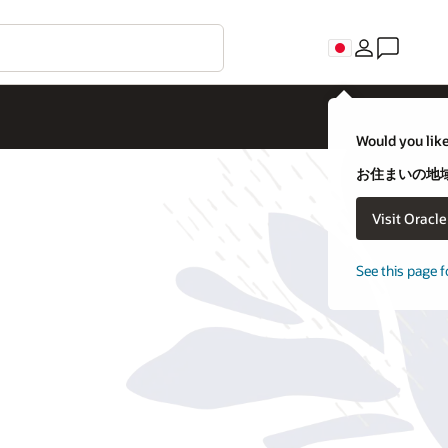
Would you like
お住まいの地域
Visit Oracl
See this page f