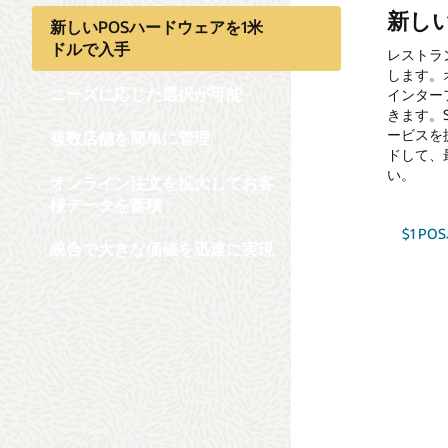
新し
ニー
複数
オン
統合
新しいPOSハードウェアを1米
蓄積
ドルで入手
レストラ
ビジネス
お客様に
Simph
します。
現在のビ
Simph
プログラ
Oracl
ニーズに応じた選択が可能
インター
をご用意
で、メニ
Busine
守し、新
きます。
との組み
したり、
のトラン
を無料で
ービスを
イスにリ
ーケティ
複数店舗を簡単に管理
ランがオ
ドして、
るアプリ
できるよ
Simp
い。
オンライン注文を拡大してお客
様データを蓄積
Oracle
Oracl
Simph
$1 P
にあわせ
統合で大きな価値を迅速に実現
た。現在
合を容易
オラク