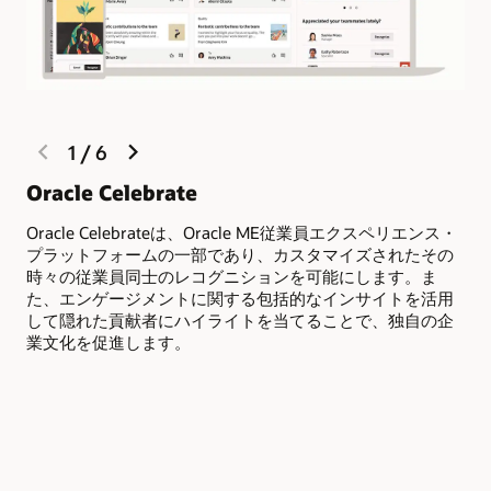
previous
next
1
/
6
slide
slide
レ
Oracle Celebrate
レ
Oracle Celebrateは、Oracle ME従業員エクスペリエンス・
ど
プラットフォームの一部であり、カスタマイズされたその
理
時々の従業員同士のレコグニションを可能にします。ま
企
た、エンゲージメントに関する包括的なインサイトを活用
秀
して隠れた貢献者にハイライトを当てることで、独自の企
の
業文化を促進します。