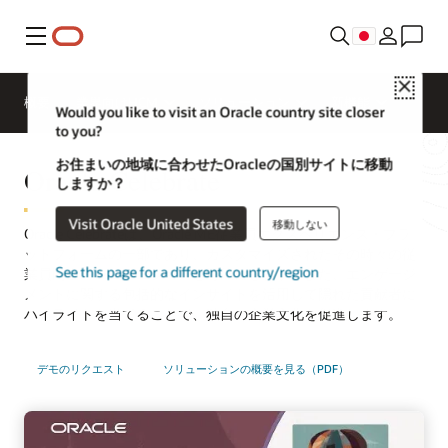
メニュー
Close
概要
業界向けHCM
ソリューション
新機能
Would you like to visit an Oracle country site closer
to you?
お住まいの地域に合わせたOracleの国別サイトに移動
Oracle Celebrate
しますか？
Visit Oracle United States
移動しない
Oracle Celebrateは、Oracle ME従業員エクスペリエンス・プラ
ットフォームの一部であり、カスタマイズされたその時々の従
See this page for a different country/region
業員同士のレコグニションを可能にします。また、エンゲージ
メントに関する包括的なインサイトを活用して隠れた貢献者に
ハイライトを当てることで、独自の企業文化を促進します。
デモのリクエスト
ソリューションの概要を見る（PDF）