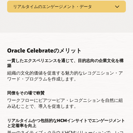
個人の努力をハイライトし、組織全体の同僚を称賛するため
リアルタイムのエンゲージメント・データ
の単一の場所を提供します。
レコグニション分析
同僚とチームの素早いレコグニション
HCMのリアルタイムかつ統合されたインサイトを使用して、
レコグニションの取り組みを離職率低下やDEIなどのビジネス
個人、チームメイト、またはプログラムを称賛するためのガ
成果につなげます。
イド付きテンプレートにより、従業員が同僚を簡単に称賛で
きるようにします。
レコグニション・プログラムの導入
Oracle Celebrateのメリット
生成AIメッセージング・アシスタント
チーム別、ビジネスグループ別、組織別の分析を通じて、レ
コグニションおよびリワード・プログラムの導入状況を可視
AIが生成したメッセージの強化案を活用することで、よりコ
化できます。
一貫したエクスペリエンスを通じて、目的志向の企業文化を構
ンテキストに沿ったインパクトのある称賛コメントを作成で
築
きます。
組織の文化的価値を促進する魅力的なレコグニション・ア
チームのレコグニション・ダッシュボード
ワード・プログラムを作成します。
ワークフロー内でのレコグニション
チームと各従業員のエンゲージメントに関するインサイトを
活用して、マネージャーがチームを頻繁かつ公正にサポート
例えば、Slackや週次パルス・アンケートで同僚をその場で称
し、称賛できるようにします。
賛するなど、日常的なルーティンに同僚へのレコグニション
同僚をその場で称賛
を組み込むことができます。
ワークフローにピアツーピア・レコグニションを自然に組
み込むことで、導入を促進します。
ソーシャルフィードによるレコグニションの強化
チームやビジネスグループ、組織全体への称賛コメントをキ
ャプチャするインタラクティブなソーシャルフィードによ
リアルタイムかつ包括的なHCMインサイトでエンゲージメント
り、レコグニションを強化します。
と定着率を向上
単一のネイティブ・クラウドHCMソリューションで、レコ