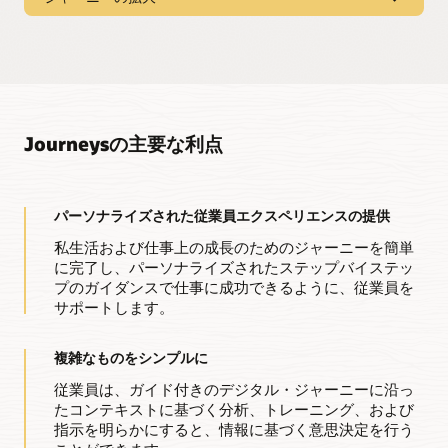
変化するビジネスニーズをサポートするジャーニーを構築し
ます。
Journeys Booster
従業員のデータをセキュアに保護しながら、サードパーテ
充実したライブラリ
ィ・システムやアプリケーションと簡単に接続し、ジャーニ
ーを拡張、自動化することができます。
30種類以上あるジャーニー・テンプレートを、ニーズに合わ
せてカスタマイズできます。
つながりのある、実行可能なHRサポート
Journeysの主要な利点
企業横断的なガイダンス
人事担当者のフォローアップが必要なジャーニーとOracle HR
Help Deskを接続し、必要なときに自動的かつパーソナライズ
Oracle Cloudアプリケーションのジャーニーを活用し、企業
されたサポートを提供できます。
内のさまざまなビジネスニーズに対応するガイダンスを提供
します。
パーソナライズされた従業員エクスペリエンスの提供
どんなデバイスにもガイダンスを提供
インサイトを活用したガイダンス
デジタル・アシスタントによる自動的かつパーソナライズさ
私生活および仕事上の成長のためのジャーニーを簡単
れたサポートで、あらゆるデバイスからジャーニーを開始で
従業員に対するインサイトを深め、オンボーディング、キャ
に完了し、パーソナライズされたステップバイステッ
きます。
リア開発、その他のクリティカルなエクスペリエンスを改善
プのガイダンスで仕事に成功できるように、従業員を
するためのジャーニーを作成し、連携、成長、成功を促進し
サポートします。
ます。
複雑なものをシンプルに
従業員は、ガイド付きのデジタル・ジャーニーに沿っ
たコンテキストに基づく分析、トレーニング、および
指示を明らかにすると、情報に基づく意思決定を行う