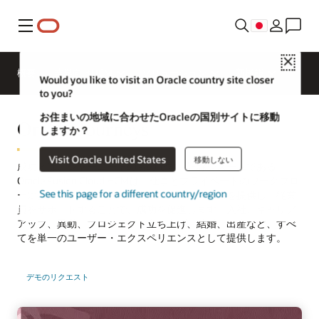
メニュー
Close
概要
業界向けHCM
ソリューション
新機能
Would you like to visit an Oracle country site closer
to you?
お住まいの地域に合わせたOracleの国別サイトに移動
Oracle Journeys
しますか？
Visit Oracle United States
移動しない
成功とは、ジャーニーそのものです。記録システムである
Oracle Fusion Cloud HCMは、仕事とプライベートのワークフロ
See this page for a different country/region
ーにおいて、パーソナライズされたガイダンスを提供し、従業
員をサポートすることで、成功を促進します。入社、キャリア
アップ、異動、プロジェクト立ち上げ、結婚、出産など、すべ
てを単一のユーザー・エクスペリエンスとして提供します。
デモのリクエスト