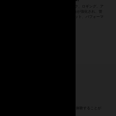
変表、
ランタイムのヘルス・チェック、ロギング、ア
ドメインなど、
ラート、TelegrafとAWRの統合が強化され、管
すべての新しいオブ
理容易性、信頼性、スループット、パフォーマ
レプリケーシ
ンスの向上が実現しました。
enGate
er Releaseで
プリケーションの詳細をご確認ください。
最高のCDCデータベース・レプリケーションを体験することが