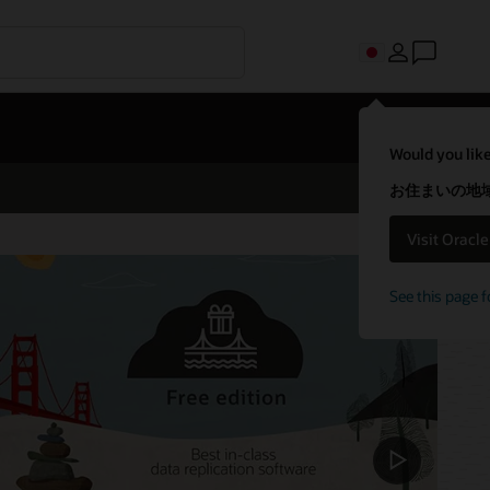
Would you like
お住まいの地域
Visit Oracl
See this page f