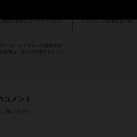
成とレプリケーション・ライフサ
DBAとDevOpsは、フォ
も複雑で多様なユースケースのプ
システムへの影響を最小限に
のデータ・キャプチャの価値実現
の好影響は、誰もが評価するところ
トのコメント
トをご覧ください。