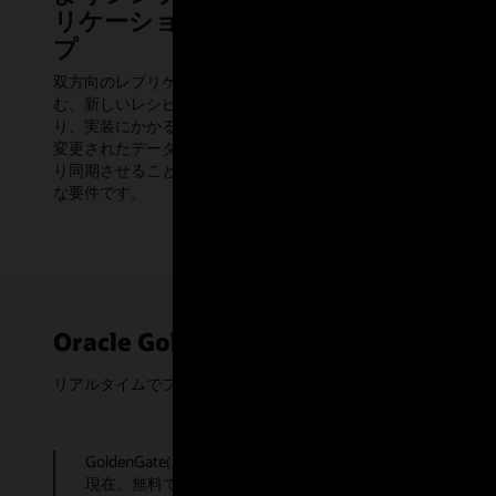
リケーションのセットアッ
新しい統合
プ
と、ランタ
動化により
双方向のレプリケーション・パイプラインを含
む、新しいレシピドリブンなセットアップによ
り、実装にかかる時間とエラーを削減します。
変更されたデータをデータ・ソース全体にわた
り同期させることは、ミッションクリティカル
な要件です。
Oracle GoldenGate Freeが使用され
リアルタイムでフォルト・トレラントなデータ移動の管理をお望みでし
GoldenGateは、Oracle Database間でデータ移動
現在、無料でご利用いただけます。