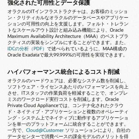
強化された可用性とデータ保護
オラクルのITインフラストラクチャは、お客様のミッショ
ン・クリティカルなオラクルのデータベースやアプリケー
ションの可用性の向上を支援します。フォルト・トレラン
トなスケールアウト設計と組み込み機能により、Oracle
Maximum Availability Architecture（MAA）のベストプラ
クティスの実装をシンプルにすることができます。また、
IDCの分析（PDF）
で述べられているように、MAA構成の
Oracle Exadataで最大99.999%の可用性を実現できます。
ハイパフォーマンス統合によるコスト削減
オラクルのハードウェアは、必要なシステム数を削減し、
ソフトウェア・ライセンスあたりのパフォーマンスを向上
させ、ITスタッフの作業負荷を軽減することで、オンプレ
ミスのワークロード実行コストを削減します。Oracle
Private Cloud Applianceでは、コンテナ化されたクラウ
ド・ネイティブ・アプリケーションと複数のオペレーティ
ング・システム上でネイティブに動作するアプリケーショ
ンを単一のプラットフォームに統合することができます。
一方で、
Cloud@Customer
ソリューションにより、自社の
データセンターで消費ベースの課金モデルのメリットを得