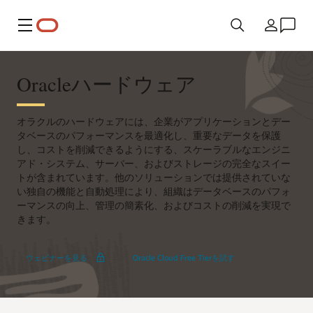
メニュー
国/地域
Oracleハードウェア
オラクルのハードウェアには、企業がアプリケーションとデー
タベースのパフォーマンスを最適化し、重要なデータを保護
し、コストを削減できるようにする、スケーラブルなエンジニ
アド・システム、サーバー、およびストレージの完全なスイー
トが含まれています。他のソリューションでは提供されていな
い独自の機能と自動処理により、組織はデータベースのパフォ
ーマンスの向上、管理の簡素化、およびコストの削減を実現で
きます。
Exadata
ウェビナーを見る
Oracle Cloud Free Tierを試す
X11M
の
詳
細