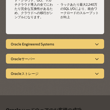
ド・クラウド、OCI、マル
チクラウド導入の全てにわ
ラックあたり最大2,240万
たり完全な互換性があるた
のSQL I/Oにより、統合ワ
め、クラウドへの移行がシ
ークロードのスループット
ンプルになります。
が向上
Oracle Engineered Systems
重要なエンタープライ
Oracleサーバー
ズ・ワークロード用に事
安全なアプリケーショ
前構築および最適化
Oracleストレージ
ン・インフラストラク
高性能ストレージ
チャ
Oracle Engineered Systemsは、Oracle AI Databaseおよびア
プリケーションとともに開発されたフルスタック統合ソリュ
ーションであり、お客様のワークロードをマルチベンダーの
オラクルの高性能エンタープライズ・ストレージは、オラク
オンプレミス・ソリューションよりも高速、低コスト、かつ
オラクルのx86サーバーおよびSPARCサーバーは、高いパフ
ルのワークロードおよびクラウド向けに最適化されており、
高いセキュリティで実行します。スケーラブルな設計によ
ォーマンス、セキュリティ、信頼性、効率性を備えたオンプ
アクティブストレージ、データ保護およびアーカイブに対し
り、既存のITインフラストラクチャを統合し、需要の急増に
Oracleハードウェアのお客様の成功
レミスのデータセンターとエッジ環境でエンタープライズ・