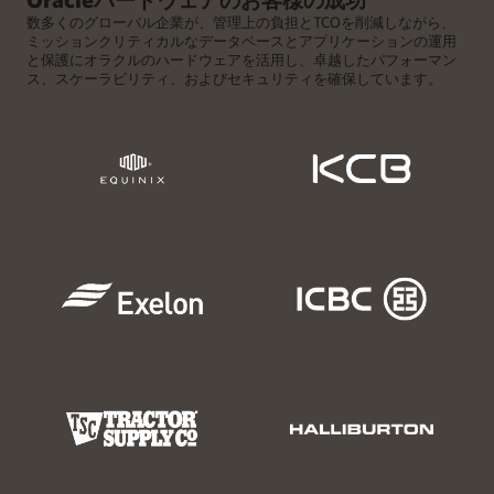
て優れたTCOを実現します。アプリケーションの迅速な実
迅速に対応できます。また、管理が自動化されるので、管理
アプリケーションを実行します。エンタープライズのJava、
行、サイバー攻撃に対する優れた保護、安全な長期データ保
数多くのグローバル企業が、管理上の負担とTCOを削減しながら、
作業の負担が軽減し、コストの抑制につながります。
Oracle AI Database、アプリケーションのワークロードは、追
持を提供するオラクルのストレージは、大手企業から選ばれ
ミッションクリティカルなデータベースとアプリケーションの運用
加料金なしのオペレーティング・システムと仮想化ソフトウ
続けています。Oracle AI DatabaseおよびOracle Cloud
と保護にオラクルのハードウェアを活用し、卓越したパフォーマン
ェアを含めると、総所有コスト（TCO）を削減しながら、最
Infrastructureの一意の統合により、比類のない効率化、簡素
ス、スケーラビリティ、およびセキュリティを確保しています。
エンジニアド・システムの詳細
高のパフォーマンスで効率的な仮想化で実行されます。
化、パフォーマンス向上を実現します。
サーバーの詳細
ストレージの詳細を見る
ESGの分析を読む（PDF）
特長
完全なソリューションによ
クラウドのデータ保護およ
Oracle x86のイノベーション（PDF）
り、マルチベンダー・イン
び移行機能により、データ
特長
フラストラクチャの統合が
の保護とクラウドへの移行
不要に
が簡単に
ファイル、ブロック、オブ
独自のOracle AI Database
特長
フルスタックの四半期ごと
増分スケーリングにより、
ジェクトの統合ストレージ
統合によるデータ保護ソリ
のパッチにより
パッチのワ
増大するアプリケーション
は、お客様のアクティブな
ューションが重要な情報の
スケールアップ、スケール
ホットスワップが可能なコ
ークロードを80%以上削減
およびデータベース要件を
ストレージニーズを満たし
回復を加速
アウト、エッジ展開のため
ンポーネントを備えた冗長
（PDF）
容易にサポート
ます
ESGによると、テープの自
のエントリーレベルからハ
設計により、Oracle AI
信頼性の高いエッジアプラ
信頼できるパーティション
レイテンシの影響を受けや
動化により
アーカイブの管
イエンドサーバー
Databaseとアプリケーショ
イアンスにより、IDCの説
のライセンスによりソフト
すいアプリケーション向け
理コストが最大95%削減
ンの可用性が向上
SPARCサーバーは、信頼性
明にもあるように、遠隔地
ウェアのコストを最大85％
の最大8 PBのオールフラッ
（PDF）
と費用効果の高いUNIXソ
統合された暗号化、アプリ
でのダウンタイムが最大
まで削減
シュストレージ
単一画面で最大57 EBの非
リューションに対するエン
ケーションメモリ保護、コ
99％削減
重要なOracle Databaseの
最大18 GB / 秒のスループ
圧縮容量と29 PB/時のスル
タープライズのニーズを満
ンプライアンス監査によ
継続的な保護
ットにより、データウェア
ープットにより、ほとんど
たします
り、データとシステムのセ
ハウスとデータ保護のワー
無制限のスケーラビリティ
キュリティが向上