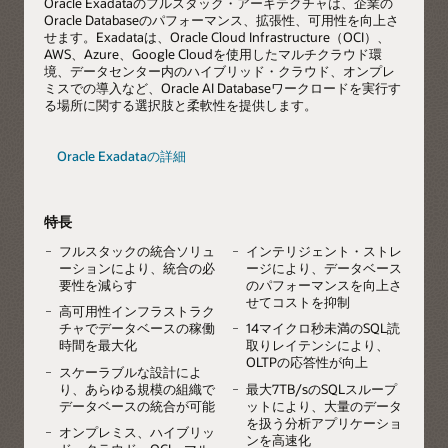
Oracle Exadataのフルスタック・アーキテクチャは、企業の
Oracle Databaseのパフォーマンス、拡張性、可用性を向上さ
せます。Exadataは、Oracle Cloud Infrastructure（OCI）、
AWS、Azure、Google Cloudを使用したマルチクラウド環
境、データセンター内のハイブリッド・クラウド、オンプレ
ミスでの導入など、Oracle AI Databaseワークロードを実行す
る場所に関する選択肢と柔軟性を提供します。
Oracle Exadataの詳細
特長
フルスタックの統合ソリュ
インテリジェント・ストレ
ーションにより、統合の必
ージにより、データベース
要性を減らす
のパフォーマンスを向上さ
せてコストを抑制
高可用性インフラストラク
チャでデータベースの稼働
14マイクロ秒未満のSQL読
時間を最大化
取りレイテンシにより、
OLTPの応答性が向上
スケーラブルな設計によ
り、あらゆる規模の組織で
最大7TB/sのSQLスループ
データベースの統合が可能
ットにより、大量のデータ
を扱う分析アプリケーショ
オンプレミス、ハイブリッ
ンを高速化