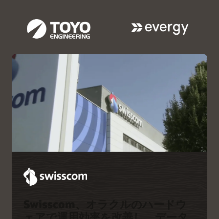
Oracle LinuxまたはOracle
クロードを高速化
を実現
SolarisおよびOracle VM
Oracle Solarisと複数の仮想
IO優先順位付けにより、
は、すべてのOracle x86サ
化形式がすべてのOracle
Oracle AI Databaseストレ
ーバーに無料で含まれてい
SPARCサーバーに無料で含
ージのパフォーマンスが最
ます
まれています
適化
既存のSPARC / Solarisアプ
リケーションを将来にわた
って実行することが保証さ
れた実績のあるSolarisのオ
ペレーティング・システム
Swisscom、オラクルのハードウ
ェアで運用効率を改善し、データ