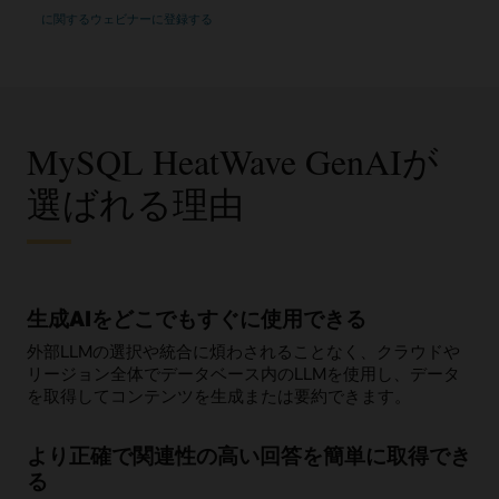
MySQL
に関するウェビナーに登録する
HeatWave
に
よ
る
生
成
AI/ML
の
ジ
MySQL HeatWave GenAIが
ャ
ー
ニ
選ばれる理由
ー
加
速
生成AIをどこでもすぐに使用できる
外部LLMの選択や統合に煩わされることなく、クラウドや
リージョン全体でデータベース内のLLMを使用し、データ
を取得してコンテンツを生成または要約できます。
より正確で関連性の高い回答を簡単に取得でき
る