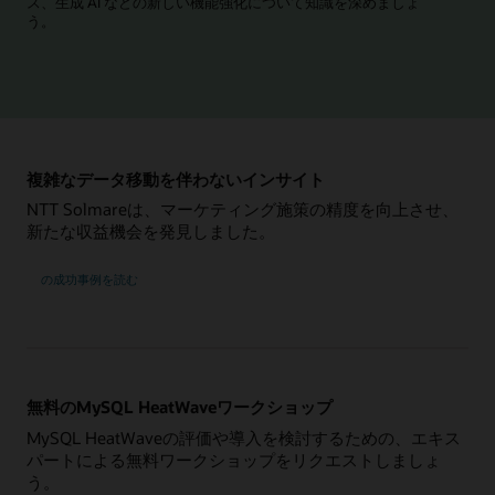
ス、生成 AI などの新しい機能強化について知識を深めましょ
う。
MySQL Global Forumに今すぐ登録する
複雑なデータ移動を伴わないインサイト
NTT Solmareは、マーケティング施策の精度を向上させ、
新たな収益機会を発見しました。
NTT
の成功事例を読む
Solmare
無料のMySQL HeatWaveワークショップ
MySQL HeatWaveの評価や導入を検討するための、エキス
パートによる無料ワークショップをリクエストしましょ
う。