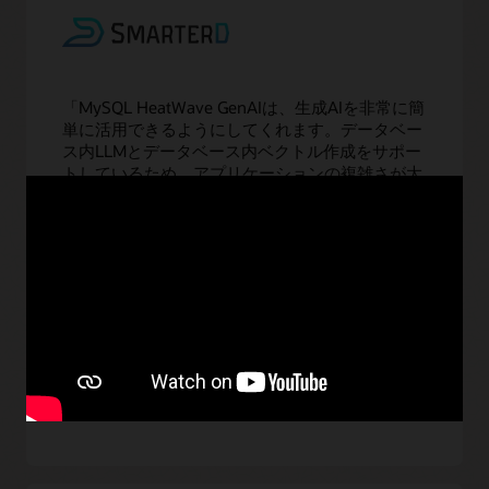
「MySQL HeatWave GenAIは、生成AIを非常に簡
単に活用できるようにしてくれます。データベー
ス内LLMとデータベース内ベクトル作成をサポー
トしているため、アプリケーションの複雑さが大
幅に減少し、推論レイテンシの予測が可能とな
り、そして何より素晴らしいのは、LLMの使用や
埋込みの作成に追加のコストがかからないという
ことです。これはまさに生成AIの民主化であり、
MySQL HeatWave GenAIを活用することで、より
充実したアプリケーションの構築や、お客様の生
産性向上につながると確信しています。」
—Vijay Sundhar氏、SmarterD、CEO