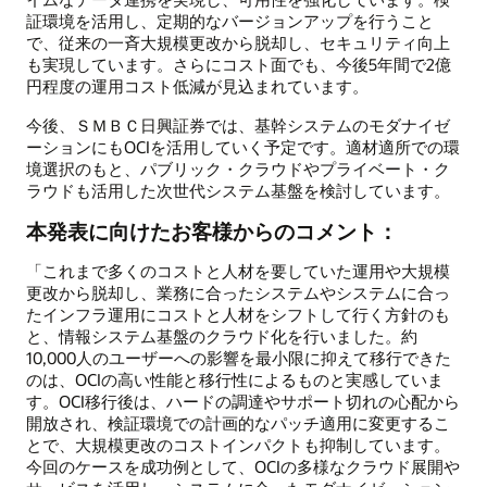
証環境を活用し、定期的なバージョンアップを行うこと
で、従来の一斉大規模更改から脱却し、セキュリティ向上
も実現しています。さらにコスト面でも、今後5年間で2億
円程度の運用コスト低減が見込まれています。
今後、ＳＭＢＣ日興証券では、基幹システムのモダナイゼ
ーションにもOCIを活用していく予定です。適材適所での環
境選択のもと、パブリック・クラウドやプライベート・ク
ラウドも活用した次世代システム基盤を検討しています。
本発表に向けたお客様からのコメント：
「これまで多くのコストと人材を要していた運用や大規模
更改から脱却し、業務に合ったシステムやシステムに合っ
たインフラ運用にコストと人材をシフトして行く方針のも
と、情報システム基盤のクラウド化を行いました。約
10,000人のユーザーへの影響を最小限に抑えて移行できた
のは、OCIの高い性能と移行性によるものと実感していま
す。OCI移行後は、ハードの調達やサポート切れの心配から
開放され、検証環境での計画的なパッチ適用に変更するこ
とで、大規模更改のコストインパクトも抑制しています。
今回のケースを成功例として、OCIの多様なクラウド展開や