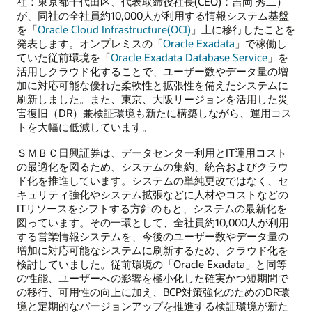
社：東京都千代田区、代表取締役社長(CEO)：吉岡 秀二）
が、同社の全社員約10,000人が利用する情報システム基盤
を「
Oracle Cloud Infrastructure(OCI)
」上に移行したことを
発表します。オンプレミスの「
Oracle Exadata
」で稼働し
ていた従前環境を「
Oracle Exadata Database Service
」を
活用しクラウド化することで、ユーザー数やデータ量の増
加に対応可能な優れた柔軟性と拡張性を備えたシステムに
刷新しました。また、東京、大阪リージョンを活用した災
害復旧（DR）兼検証環境も新たに構築しながら、運用コス
トを大幅に低減しています。
ＳＭＢＣ日興証券は、データセンター利用とIT運用コスト
の最適化を図るため、システムの集約、統合およびクラウ
ド化を推進しています。システムの単純更改ではなく、セ
キュリティ強化やシステム拡張などに人材やコストなどの
ITリソースをシフトする方針のもと、システムの最新化を
図っています。その一環として、全社員約10,000人が利用
する営業情報システムを、今後のユーザー数やデータ量の
増加に対応可能なシステムに刷新するため、クラウド化を
検討していました。従前環境の「Oracle Exadata」と同等
の性能、ユーザーへの影響を極小化した確実かつ短期間で
の移行、可用性の向上に加え、BCP対策強化のためのDR環
境と定期的なバージョンアップを推進する検証環境が新た