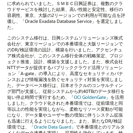
に求められていました。ＳＭＢＣ日興証券は、複数のクラ
ウドサービスを検討した結果、高い性能と安定性、移行の
容易性、東京、大阪の2リージョンでの利用が可能な点を評
価し、「Oracle Exadata Database Service」を選定しまし
た。
このシステム移行は、日興システムソリューションズ株式
会社が、東京リージョンでの本番環境と大阪リージョンで
のDR/検証環境の設計、構築を行いました。アクセンチュ
ア株式会社が、このシステム移行全体の戦略策定、プロジ
ェクト推進、設計、構築を支援しました。また、株式会社
NTTデータが提供するパブリッククラウド活用ソリューシ
ョン「A-gate」の導入により、高度なセキュリティカバナ
ンスおよび情報漏洩を防ぐセキュリティ対策を実現しまし
た。データベース移行は、日本オラクルのコンサルティン
グ部門が支援し、従前システムから約40TBのデータ移行を
短い停止時間で実行するため、「
OCI GoldenGate
」を活用
しました。クラウド化された本番環境では、従前環境と同
等以上の性能を実現しながら、柔軟なリソース変動が可能
になり、データ量やユーザー数の増加に伴うシステム拡張
も迅速に行えるようになりました。また、新たなDR/検証
環境では、「
Oracle Data Guard
」で本番環境とのリアルタ
イムなデータ連携を実現し、可用性を強化しています。検