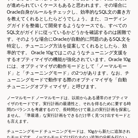
が進められていくケースもあると思われます。その場合に
Oracle自身がルールをチェックし、効率的なSQL文の書き方
を教えてくれるとしたらどうでしょう。また、コーディン
グガイドを整備して開発するようなケースでも、すべての
SQL文がガイドに従っているかどうかを確認するのは困難で
す。そのような場合にOracleが自動的に問題のあるSQL文を
特定し、チューニング方法を提案してくれるとしたら、効
率的です。 Oracle 10gではこのようなチューニング支援を
するオプティマイザの機能が強化されています。Oracle 10g
には、オプティマイザの動作モードとして「ノーマルモー
ド」と「チューニングモード」の2つがあります。なお、チ
ューニングモードで動作する際のオプティマイザを「自動
チューニングオプティマイザ」と呼びます。
ノーマルモード ノーマルモードは、以前からある通常のオプティマ
イザのモードです。実行計画の最適性と、それを得るために要する時
間のバランスを考慮するので、長時間かけて最上の実行計画を探索し
ません。「準最適」な実行計画をできるだけ早く見つけ出すモードと
も言えます。
チューニングモード チューニングモードは、10gから新たに追加され
たモードです。ノーマルモードでは行なわない追加の分析を行ない、