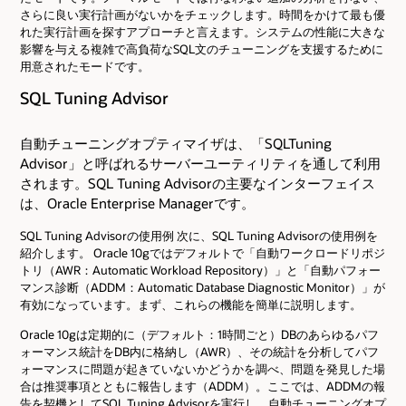
さらに良い実行計画がないかをチェックします。時間をかけて最も優
れた実行計画を探すアプローチと言えます。システムの性能に大きな
影響を与える複雑で高負荷なSQL文のチューニングを支援するために
用意されたモードです。
SQL Tuning Advisor
自動チューニングオプティマイザは、「SQLTuning
Advisor」と呼ばれるサーバーユーティリティを通して利用
されます。SQL Tuning Advisorの主要なインターフェイス
は、Oracle Enterprise Managerです。
SQL Tuning Advisorの使用例 次に、SQL Tuning Advisorの使用例を
紹介します。 Oracle 10gではデフォルトで「自動ワークロードリポジ
トリ（AWR：Automatic Workload Repository）」と「自動パフォー
マンス診断（ADDM：Automatic Database Diagnostic Monitor）」が
有効になっています。まず、これらの機能を簡単に説明します。
Oracle 10gは定期的に（デフォルト：1時間ごと）DBのあらゆるパフ
ォーマンス統計をDB内に格納し（AWR）、その統計を分析してパフ
ォーマンスに問題が起きていないかどうかを調べ、問題を発見した場
合は推奨事項とともに報告します（ADDM）。ここでは、ADDMの報
告を契機としてSQL Tuning Advisorを実行し、自動チューニングオプ