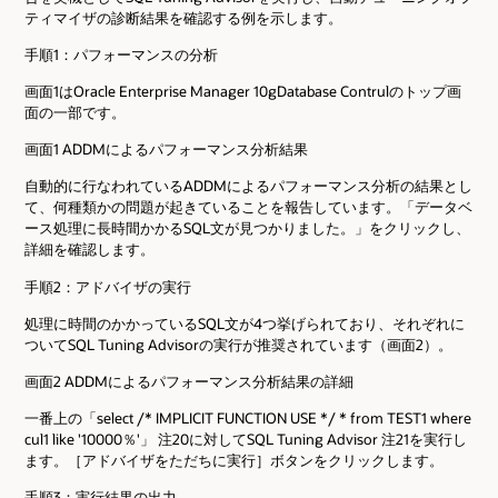
ティマイザの診断結果を確認する例を示します。
手順1：パフォーマンスの分析
画面1はOracle Enterprise Manager 10gDatabase Contrulのトップ画
面の一部です。
画面1 ADDMによるパフォーマンス分析結果
自動的に行なわれているADDMによるパフォーマンス分析の結果とし
て、何種類かの問題が起きていることを報告しています。「データベ
ース処理に長時間かかるSQL文が見つかりました。」をクリックし、
詳細を確認します。
手順2：アドバイザの実行
処理に時間のかかっているSQL文が4つ挙げられており、それぞれに
ついてSQL Tuning Advisorの実行が推奨されています（画面2）。
画面2 ADDMによるパフォーマンス分析結果の詳細
一番上の「select /* IMPLICIT FUNCTION USE */ * from TEST1 where
cul1 like '10000％'」 注20に対してSQL Tuning Advisor 注21を実行し
ます。［アドバイザをただちに実行］ボタンをクリックします。
手順3：実行結果の出力