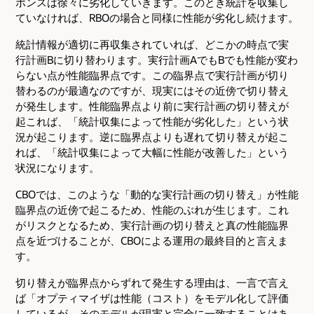
ポンスは徐々に劣化していきます。このとき統計を収集し
ていなければ、RBOの場合と同様に性能が劣化し続けます。
統計情報が適切に再収集されていれば、どこかの時点で実
行計画Bに切り替わります。実行計画AでもBでも性能が変わ
らない点が性能臨界点です。この臨界点で実行計画が切り
替わるのが最適なのですが、現実にはその近傍で切り替え
が発生します。性能臨界点より前に実行計画の切り替えが
起これば、「統計収集によって性能が劣化した」という状
況が起こります。逆に臨界点よりも遅れて切り替えが起こ
れば、「統計収集によって大幅に性能が改善した」という
状況になります。
CBOでは、このような「動的な実行計画の切り替え」が性能
臨界点の近傍で起こるため、性能のぶれが生じます。これ
がリスクとなるため、実行計画の切り替えと真の性能臨界
点を近づけることが、CBOによる運用の最終目的と言えま
す。
切り替えが臨界点からずれて発生する理由は、一言で言え
ば「オプティマイザは性能（コスト）をモデル化して評価
しているが、そのモデルが現実と完全に一致することはあ