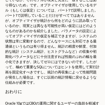
り得ないため」です。オプティマイザが使用しているモデ
ル（もしくは仮定）については、パート1で説明しました。
パート1で説明していることだけがすべてではありません
が、オプティマイザが統計から何をどのように読み取って
いるのか、現実とは異なる可能性が高い仮定にはどのよう
なものがあるのかを紹介しました。パラメータの設定によ
ってオプティマイザの仮定を補正できますが、システムの
状態は常に変動するので、どんなケースにも対応できる最
適値というものは有り得ません。統計の精度や鮮度、付加
的な統計（システム統計、ヒストグラムなど）の収集や初
期化パラメータなどに十分注意すれば性能のぶれの幅を最
小化できますが、決してゼロにはできないのです。したが
って、極めて重要なSQLについてはヒントを使用して実行計
画を固定化すべきですし、統計の再収集によって性能問題
が発生した場合は、すぐに以前の統計情報に戻せるような
仕組みが必要です。
おわりに
Oracle 10gではCBOの運用に関するユーザーの負担を軽減す