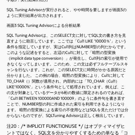
SQL Tuning Advisorが実行されると、やや時間を要しますが画面3の
ように実行結果が出力されます。
画面3 SQL Tuning Advisorによる分析結果
SQL Tuning Advisorは、このSELECT文に対してSQL文の書き方を見
直すように助言しています。ここでは「Cul1 LIKE '10000％'」という
条件を指定していますが、実はCul1列はNUMBER型の列だからです。
このような記述をすると、左辺のCul1に対して「暗黙の型変換
（implicit data type conversion）」が発生し、Cul1列の索引が使用で
きなくなってしまいます。このため、この文は必ずフルテーブルスキ
ャンを行ないます。これが、このSELECT文に時間がかかる原因だと
分かりました。 この例の場合、暗黙の型変換により、Cul1に対して
TO_CHAR（）関数が適用され、内部的には「TO_CHAR（Cul1）
LIKE‘10000%'」という条件句として処理されています。例えば、こ
の文が対象としているデータが6桁の数値に限定されるのであれば、
「Cul1 BETWEEN 100000AND 100009」のように条件句を書き直す
ことで、NUMBER型の列に作成された索引を利用できるようになり
ます。 暗黙の型変換による索引の不使用などはSQLを見ただけでは分
からないものですが、SQLTuning Advisorは正しく検出しています。
注20：/* IMPLICIT FUNCTIONUSE */ はオプティマイザヒ
ントではなく、SQL文を分かりやすくするための単なる「コ