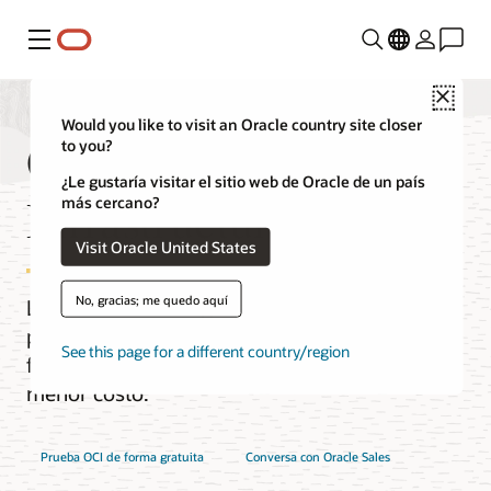
Menú
Close
Would you like to visit an Oracle country site closer
Oracle Cloud
to you?
¿Le gustaría visitar el sitio web de Oracle de un país
Infrastructure (OCI)
más cercano?
Visit Oracle United States
No, gracias; me quedo aquí
La nube de última generación diseñada
para ejecutar cualquier aplicación de
See this page for a different country/region
forma más rápida y segura, por un
menor costo.
Prueba OCI de forma gratuita
Conversa con Oracle Sales