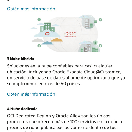
sobre
Obtén más información
la
nube
pública
3 Nube híbrida
Soluciones en la nube confiables para casi cualquier
ubicación, incluyendo Oracle Exadata Cloud@Customer,
un servicio de base de datos altamente optimizado que ya
se implementó en más de 60 países.
sobre
Obtén más información
la
nube
4 Nube dedicada
híbrida
OCI Dedicated Region y Oracle Alloy son los únicos
productos que ofrecen más de 100 servicios en la nube a
precios de nube pública exclusivamente dentro de tus