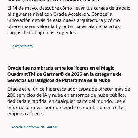
El 14 de mayo, descubre cómo llevar tus cargas de trabajo
al siguiente nivel con Oracle Acceleron. Conoce la
innovación detrás de esta nueva arquitectura y cómo
ofrece mayor velocidad y potencia escalable para tus
cargas de trabajo más exigentes.
al
Inscríbete hoy
webinar
en
vivo
sobre
cómo
Oracle
Oracle fue nombrada entre los líderes en el Magic
Acceleron
QuadrantTM de Gartner® de 2025 en la categoría de
potencia
la
Servicios Estratégicos de Plataforma en la Nube
nueva
generación
Oracle es el único hiperescalador capaz de ofrecer más de
de
200 servicios de IA y nube en entornos de nube pública,
OCI
Compute
dedicada e híbrida, en cualquier parte del mundo. Lee el
Shapes
informe para ver por qué Oracle es nombrada entre las
empresas líderes.
del
Accede al informe de Gartner
Gartner
Magic
Quadrant