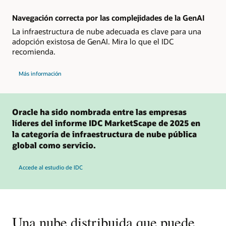
de
2024
en
Navegación correcta por las complejidades de la GenAI
la
categoría
La infraestructura de nube adecuada es clave para una
de
adopción existosa de GenAI. Mira lo que el IDC
servicios
estratégicos
recomienda.
de
plataforma
en
sobre
Más información
la
las
nube
estadísticas
del
IDC
sobre
la
Oracle ha sido nombrada entre las empresas
gestión
de
líderes del informe IDC MarketScape de 2025 en
GenAI
la categoría de infraestructura de nube pública
en
la
global como servicio.
nube
Accede al estudio de IDC
Una nube distribuida que puede