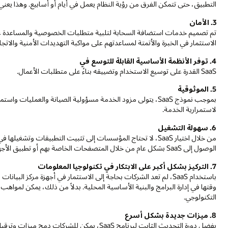
التطبيق، حتى تتمكن الفرق من رؤية النظام يعمل في أيام أو أسابيع. وهذا يعني
3. الأمان
تم تصميم خدمات استضافة السحابة لتلبية متطلبات الخصوصية والمساعدة عل
الاستثمار في الخبرة والأتمتة لمساعدتهم على مواكبة التهديدات الأمنية والا
4. توفر الأنظمة الأساسية القابلة للتوسع في
SaaS القدرة على توسيع الاستخدام وتضييقه بناءً على متطلبات الأعمال.
5. الموثوقية
بموجب نموذج SaaS، يتولى مزود الخدمة مسؤولية الصيانة والعملي
لاستمرارية الخدمة.
6. سهولة التشغيل
من خلال اختيار SaaS، لا تحتاج المؤسسات إلى تثبيت التطبيقات وتشغ
الوصول إلى SaaS بشكل عام من خلال المتصفحات الخاصة بهم أو تطبيق الأجهزة المتنقلة.
7. التركيز بشكل أكبر على الابتكار في تكنولوجيا المعلومات
باستخدام SaaS، لم تعد الشركات بحاجة إلى الاستثمار في أجهزة مركز 
وقتها في إدارة البرامج والبنية الأساسية المحلية. بدلاً من ذلك، يمكن لمواهب 
التكنولوجي.
8. ميزات جديدة بشكل أسرع
بفضل دورة التحديث الثابت لبرنامج SaaS، يمكن ل