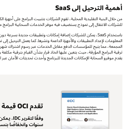
أهمية الترحيل إلى SaaS
للشركات الانتقال إلى نموذج يستضيف فيه موفر الخدمات السحابية البرامج مرك
باستخدام SaaS، يمكن للشركات إضافة إمكانات وتطبيقات جديدة بسرع
ترقية البرامج المؤرقة، حيث يتعين عليها اتخاذ قرار بشأن القيام بترقية مكلف
يقدم موفرو السحابة الإمكانات الجديدة للبرنامج وأحدث تحديثات الأمان عبر 
تقدم OCI قيمة عمل عالية
سنوات وانخفاضًا بنسبة 53% في التكلفة الإجمالية للم