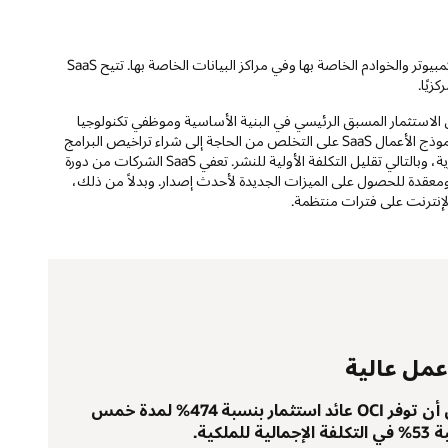
من خلال البنية التقليدية المحلية، تقوم الشركات بتثبيت البرامج على أجهزة الكمبيوتر والخوادم الخاصة بها وفي مراكز البيانات الخاصة بها. تتيح SaaS
زيًا.
ة دون الاستثمار المسبق الرئيسي في البنية الأساسية وموظفي تكنولوجيا
المعلومات لإعداد التطبيقات والأجهزة الداعمة ونشرها. كما يعمل الترحيل إلى نموذج الأعمال SaaS على التخلص من الحاجة إلى شراء تراخيص البرامج
المجمعة، مما يتيح للمؤسسات الدفع مقابل الخدمات عبر رسوم اشتراك شهرية، وبالتالي تقليل التكلفة الأولية للنشر. تعفي SaaS الشركات من دورة
ة ومعقدة للحصول على الميزات الجديدة لأحدث إصدار. وبدلاً من ذلك،
الإنترنت على فترات منتظمة.
وفقًا لتقرير IDC، يمكن أن توفر OCI عائد استثمار بنسبة 474% لمدة خمس
لكية.