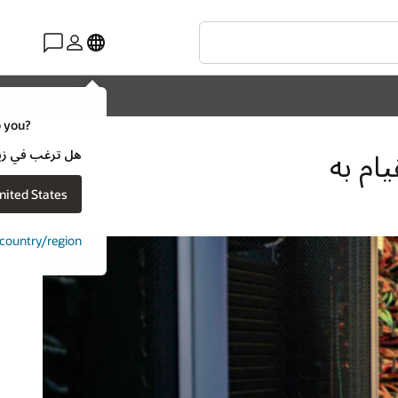
o you?
هل ترغب في زيارة موقع ويب لـ e
nited States
t country/region