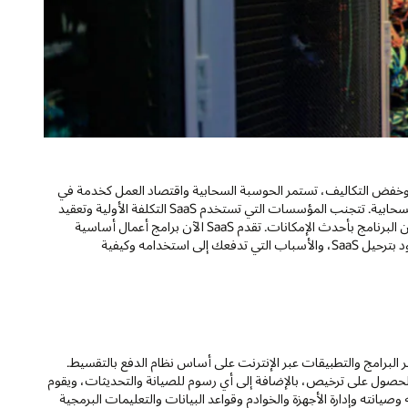
وخفض التكاليف، تستمر الحوسبة السحابية واقتصاد العمل كخدمة في
اكتساب الزخم. البرامج كخدمة (SaaS) هي الأكثر اعتمادًا من مقاطع الحوسبة السحابية. تتجنب المؤسسات التي تستخدم SaaS التكلفة الأولية وتعقيد
امتلاك التطبيقات الخاصة بها وصيانتها مع العلم بأنها تستخدم أحدث إصدار من البرنامج بأحدث الإمكانات. تقدم SaaS الآن برامج أعمال أساسية
تُستخدم لتشغيل العمليات للعديد من أكبر الشركات في العالم. فهم ما المقصود بترحيل SaaS، والأسباب التي تدفعك إلى استخدامه وكيفية
 البرامج والتطبيقات عبر الإنترنت على أساس نظام الدفع بالتقسيط.
 واحدة للحصول على ترخيص، بالإضافة إلى أي رسوم للصيانة والتحديثات، ويقوم
تطبيق السحابة واستضافته وصيانته وإدارة الأجهزة والخوادم وقواعد البيانات والتعليمات البرمجية