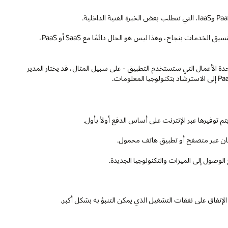
تتطلب IaaS من الشركات أن يكون لديها المهارات التقنية الداخلية لتنسيق الخدمات بنجاح، وهذا ليس هو الحال دائمًا مع SaaS أو PaaS،
تعلقة بشراء SaaS أو تتأثر بشدة بقائد وحدة الأعمال التي ستستخدم التطبيق - على سبيل المثال، قد يختار المدير