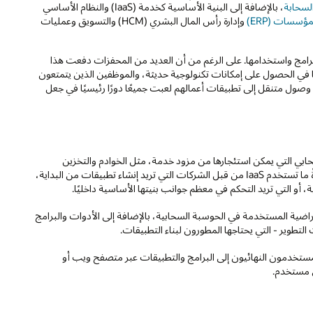
لسحابة
، بالإضافة إلى البنية الأساسية كخدمة (IaaS) والنظام الأساسي
ؤسسات (ERP)
وإدارة رأس المال البشري (HCM) والتسويق وعمليات
اء البرامج واستخدامها. على الرغم من أن العديد من المحفزات دفعت هذا
على CapEx، والفرق التي ترغب دائمًا في الحصول على إمكانات تكنولوجية حديثة، والموظفين الذين يتمتعون
صول متنقل إلى تطبيقات أعمالهم لعبت جميعًا دورًا رئيسيًا في جعل
حابي التي يمكن استئجارها من مزود خدمة، مثل الخوادم والتخزين
والشبكات. هذه العناصر هي الركائز الأساسية للحوسبة السحابية. عادةً ما تستخدم IaaS من قبل الشركات التي تريد إنشاء تطبيقات من البداية،
، أو التي تريد التحكم في معظم جوانب بنيتها الأساسية داخليًا.
اضية المستخدمة في الحوسبة السحابية، بالإضافة إلى الأدوات والبرامج
التطوير - التي يحتاجها المطورون لبناء التطبيقات.
ستخدمون النهائيون إلى البرامج والتطبيقات عبر متصفح ويب أو