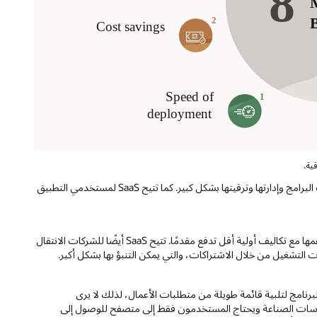
توفر SaaS العديد من المزايا للشركات من خلال تقليل الموارد المطلوبة لتثبيت البرامج وإدارتها وترقيتها بشكل كبير. كما تتيح SaaS لمستخدمي التطبيق
تشمل SaaS مقدمي خدمات خارجية لتطوير البرامج واستضافتها وصيانتها ودعمها مع تكاليف أولية أقل تدفع مقدمًا. تتيح SaaS أيضًا للشركات الانتقال
ات التشغيل من خلال الاشتراكات، والتي يمكن التنبؤ بها بشكل أكبر.
برنامج لتلبية قائمة طويلة من متطلبات الأعمال، لذلك لا يرى
باستخدام SaaS، يتم تضمين أفضل ممارسات الصناعة ويحتاج المستخدمون فقط إلى متصفح للوصول إلى