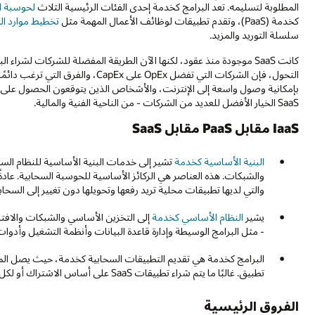
المطلوبة لتسليمه. تعد البرامج كخدمة إحدى الفئات الرئيسية الثلاث
لحوسبة ا
كخدمة (PaaS)، وتقدم تطبيقات لوظائف الأعمال المهمة مثل
تخطيط موارد الم
سلسلة التوريد والمزيد.
كانت SaaS موجودة منذ عقود، لكنها الآن الطريقة المفضلة للشركات لشر
التحول، فإن الشركات التي تفضل OpEx 
بإمكانية وصول واسعة إلى الإنترنت، والأشخاص الذين يتوقعون الحصول على و
SaaS الخيار الأفضل للعديد من الشركات - من الناحية الفنية والمالية.
IaaS مقابل PaaS مقابل SaaS
البنية الأساسية كخدمة
تشير إلى خدمات البنية الأساسية للنظام الس
والتي لديها تطبيقات محلية تريد رفعها وتحويلها دون تغيير إلى السحابة
يشير
النظام الأساسي كخدمة
إلى التخزين الأساسي والشبكات والافتر
- مثل البرامج الوسيطة وإدارة قاعدة البيانات وأنظمة التشغيل وأدوات 
البرامج كخدمة هي تقديم التطبيقات السحابية كخدمة، حيث يصل الم
تطبيق. غالبًا ما يتم شراء تطبيقات SaaS على أساس الاشتراك أو لكل مستخدم.
الفروق الرئيسية