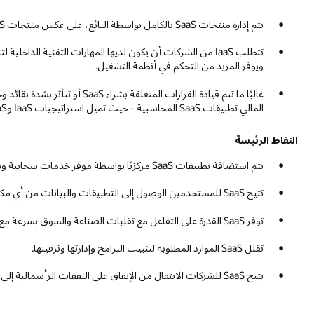
تتم إدارة منتجات SaaS بالكامل بواسطة البائع، على عكس منتجات PaaS وIaaS، التي تتطلب بعض الخبرة الفنية الداخلية.
ويوفر المزيد من التحكم في أنظمة التشغيل.
غالبًا ما تتم قيادة القرارات الم
المالي تطبيقات SaaS المحاسبية - حيث تميل استراتيجيات IaaS وPaaS إلى الاسترشاد بتكنولوجيا المعلومات.
النقاط الرئيسة
يتم استضافة تطبيقات SaaS مركزيًا بواسطة موفر خدمات سحابية ويتم توفيرها عبر الإنترنت على أساس الدفع أولاً بأول.
تتيح SaaS للمستخدمين الوصول إلى التطبيقات والبيانات من أي مكان عبر متصفح أو تطبيق هاتف محمول.
توفر SaaS القدرة على التفاعل مع تقلبات الصناعة والسوق بسرعة مع الوصول إلى الميزات والتكنولوجيا الجديدة.
تقلل SaaS الموارد المطلوبة لتثبيت البرامج وإدارتها وترقيتها.
تتيح SaaS للشركات الانتقال من الإنفاق على النفقات الرأسمالية إلى الإنفاق على نفقات التشغيل الذي يمكن التنبؤ به بشكل أكبر.