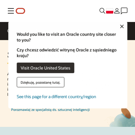
Menu
Close
Omówienie
Enterprise AI
ML Services
Would you like to visit an Oracle country site closer
to you?
Czy chcesz odwiedzić witrynę Oracle z sąsiedniego
Suwerenna technologia AI
kraju?
Visit Oracle United States
Aby uzyskać suwerenność sztucznej inteligencji, większą kontrolę
nad miejscem uruchamiania obciążeń związanych ze sztuczną
Dziękuję, pozostanę tutaj.
inteligencją oraz sposobem zarządzania danymi i obsługą
infrastruktury, trzeba wdrożyć rozwiązania Oracle AI i Oracle Cloud
Infrastructure (OCI) dla chmury rozproszonej.
See this page for a different country/region
Porozmawiaj ze specjalistą ds. sztucznej inteligencji