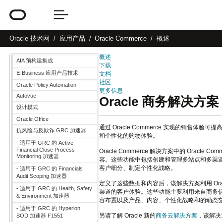
Oracle
技术网
应用产品
Oracle Commerce
概述
概述
AIA 预构建集成
下载
E-Business 应用产品技术
文档
社区
Oracle Policy Automation
更多信息
Autovue
Oracle 商务解决方案
设计模式
Oracle Office
通过 Oracle Commerce 实现的销
抗风险与反欺诈 GRC 加速器
和个性化的购物体验。
- 适用于 GRC 的 Active
Financial Close Process
Oracle Commerce 解决方案中的 Oracle Co
Monitoring 加速器
容。这些功能中包括创建和管理多站点和多渠道
客户细分、制定个性化战略。
- 适用于 GRC 的 Financials
Audit Scoping 加速器
定义了这些数据和内容后，该解决方案利用 Oracle Comm
- 适用于 GRC 的 Health, Safety
渠道的客户体验。这些功能主要利用来自商务
& Environment 加速器
容布置以及产品、内容、个性化战略和的动态
- 适用于 GRC 的 Hyperion
另请了解 Oracle 新的
商务云解决方案
，该解决
SOD 加速器 F1551